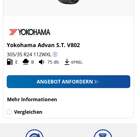
Yokohama Advan S.T. V802
305/35 R24
112
W
XL
E
B
75 db
EPREL
ANGEBOT ANFORDERN
Mehr Informationen
Vergleichen