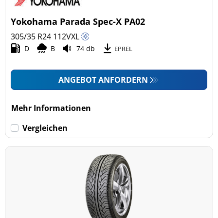
4x4/Offroad (2)
Yokohama Parada Spec-X PA02
Transporter (0)
305/35 R24
112
V
XL
Wohnmobil (0)
D
B
74 db
EPREL
LKW (0)
ANGEBOT ANFORDERN
Run-flat (mit Notlaufeigenschaft)
Mehr Informationen
Run-flat (mit Notlaufeigenschaft) (0)
Vergleichen
Keine Run-flat (2)
mehr Optionen