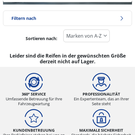
Filtern nach
Sortieren nach:
Reifentyp
Alle Arten (0)
Leider sind die Reifen in der gewünschten Größe
derzeit nicht auf Lager.
Winter (0)
Sommer (0)
Ganzjahresreifen (0)
360° SERVICE
PROFESSIONALITÄT
Umfassende Betreuung für Ihre
Ein Expertenteam, das an Ihrer
Fahrzeugwartung
Seite steht
Fahrzeugmodell
Alle Arten (0)
Pkw (0)
KUNDENBETREUUNG
MAXIMALE SICHERHEIT