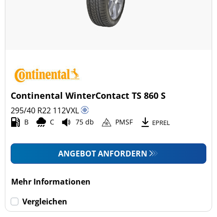
Continental WinterContact TS 860 S
295/40 R22
112
V
XL
B
C
75 db
PMSF
EPREL
ANGEBOT ANFORDERN
Mehr Informationen
Vergleichen