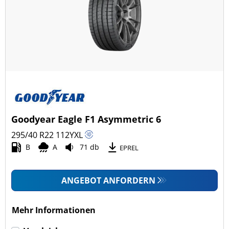
Goodyear Eagle F1 Asymmetric 6
295/40 R22
112
Y
XL
B
A
71 db
EPREL
ANGEBOT ANFORDERN
Mehr Informationen