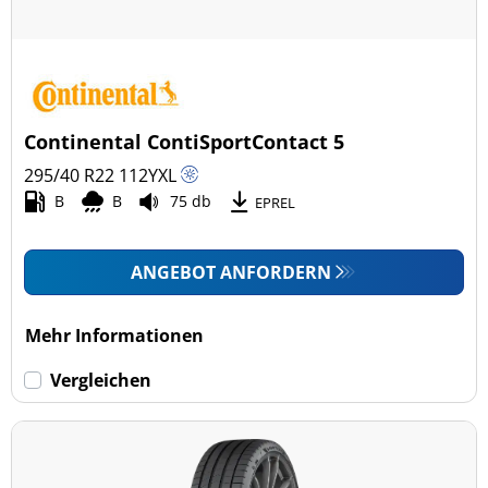
Continental ContiSportContact 5
295/40 R22
112
Y
XL
B
B
75 db
EPREL
ANGEBOT ANFORDERN
Mehr Informationen
Vergleichen