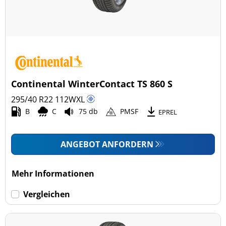
Fahrzeugmodell
Alle Arten (13)
Pkw (11)
4x4/Offroad (2)
Continental WinterContact TS 860 S
Transporter (0)
295/40 R22
112
W
XL
Wohnmobil (0)
B
C
75 db
PMSF
EPREL
LKW (0)
ANGEBOT ANFORDERN
Run-flat (mit Notlaufeigenschaft)
Mehr Informationen
Run-flat (mit Notlaufeigenschaft) (0)
Vergleichen
Keine Run-flat (13)