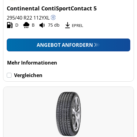
Continental ContiSportContact 5
295/40 R22
112
Y
XL
D
B
75 db
EPREL
ANGEBOT ANFORDERN
Mehr Informationen
Vergleichen