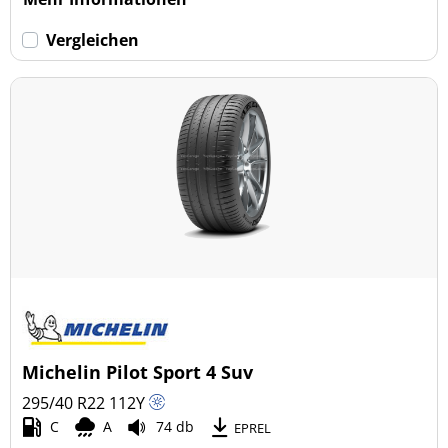
Vergleichen
Michelin Pilot Sport 4 Suv
295/40 R22
112
Y
C
A
74 db
EPREL