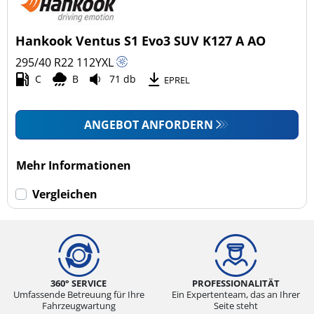
Hankook Ventus S1 Evo3 SUV K127 A AO
295/40 R22
112
Y
XL
C
B
71 db
EPREL
ANGEBOT ANFORDERN
Mehr Informationen
Vergleichen
360° SERVICE
PROFESSIONALITÄT
Umfassende Betreuung für Ihre
Ein Expertenteam, das an Ihrer
Fahrzeugwartung
Seite steht