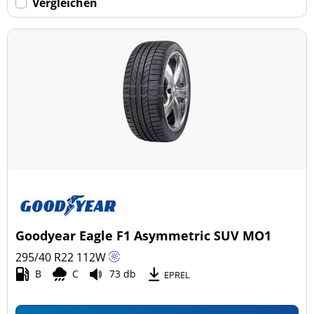
Vergleichen
Goodyear Eagle F1 Asymmetric SUV MO1
295/40 R22
112
W
B
C
73 db
EPREL