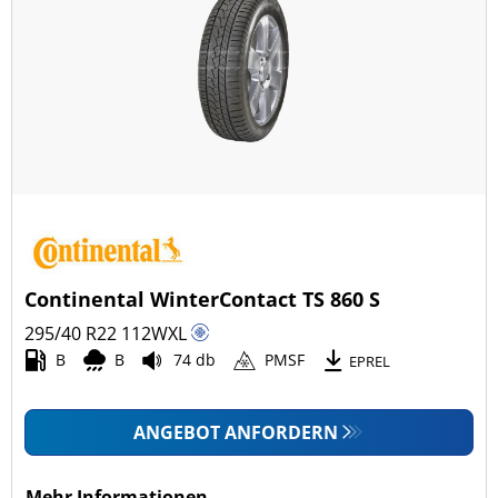
mehr Optionen
Continental WinterContact TS 860 S
295/40 R22
112
W
XL
B
B
74 db
PMSF
EPREL
ANGEBOT ANFORDERN
Mehr Informationen