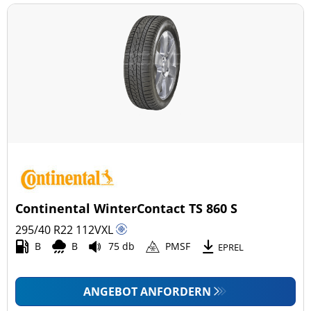
Continental WinterContact TS 860 S
295/40 R22
112
V
XL
B
B
75 db
PMSF
EPREL
ANGEBOT ANFORDERN