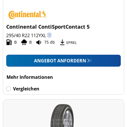
Continental ContiSportContact 5
295/40 R22
112
Y
XL
B
B
75 db
EPREL
ANGEBOT ANFORDERN
Mehr Informationen
Vergleichen