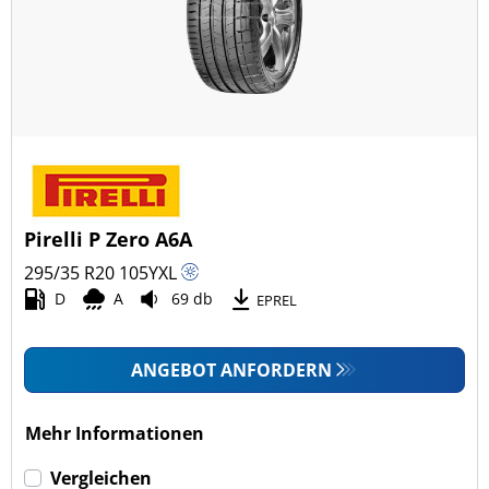
Pirelli P Zero A6A
295/35 R20
105
Y
XL
D
A
69 db
EPREL
ANGEBOT ANFORDERN
Mehr Informationen
Vergleichen