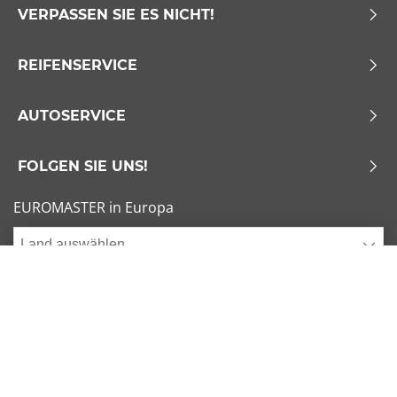
VERPASSEN SIE ES NICHT!
REIFENSERVICE
AUTOSERVICE
FOLGEN SIE UNS!
EUROMASTER in Europa
Land auswählen
Allgemeine Geschäftsbedingungen
x
1/6
Sitemap
Impressum
Beliebte Dimensionen
Cookies verwalten
205/55 R16 91V