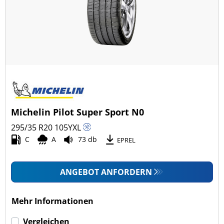
Ganzjahresreifen (3)
Fahrzeugmodell
Alle Arten (48)
Pkw (46)
4x4/Offroad (2)
Michelin Pilot Super Sport N0
Transporter (0)
295/35 R20
105
Y
XL
Wohnmobil (0)
C
A
73 db
EPREL
LKW (0)
ANGEBOT ANFORDERN
Run-flat (mit Notlaufeigenschaft)
Mehr Informationen
Run-flat (mit Notlaufeigenschaft) (1)
Vergleichen