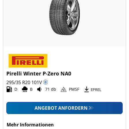
Pirelli Winter P-Zero NA0
295/35 R20
101
V
D
B
71 db
PMSF
EPREL
ANGEBOT ANFORDERN
Mehr Informationen