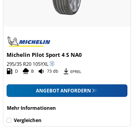
Michelin Pilot Sport 4 S NA0
295/35 R20
105
Y
XL
D
B
73 db
EPREL
ANGEBOT ANFORDERN
Mehr Informationen
Vergleichen