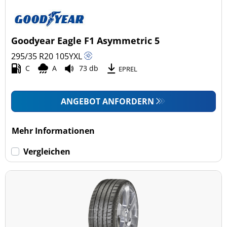
Goodyear Eagle F1 Asymmetric 5
295/35 R20
105
Y
XL
C
A
73 db
EPREL
ANGEBOT ANFORDERN
Mehr Informationen
Vergleichen