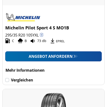
Michelin Pilot Sport 4 S MO1B
295/35 R20
105
Y
XL
C
B
73 db
EPREL
ANGEBOT ANFORDERN
Mehr Informationen
Vergleichen