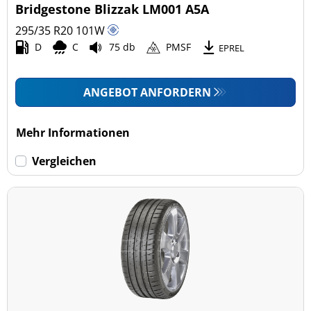
Bridgestone Blizzak LM001 A5A
295/35 R20
101
W
D
C
75 db
PMSF
EPREL
ANGEBOT ANFORDERN
Mehr Informationen
Vergleichen