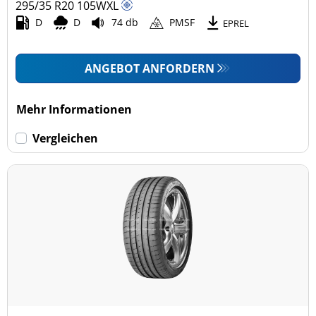
295/35 R20
105
W
XL
D
D
74 db
PMSF
EPREL
ANGEBOT ANFORDERN
Mehr Informationen
Vergleichen