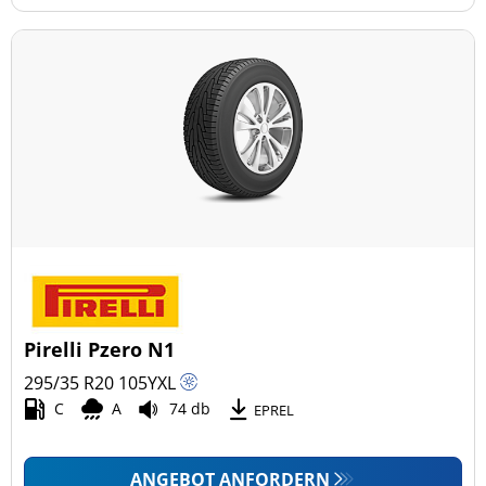
Pirelli Pzero N1
295/35 R20
105
Y
XL
C
A
74 db
EPREL
ANGEBOT ANFORDERN