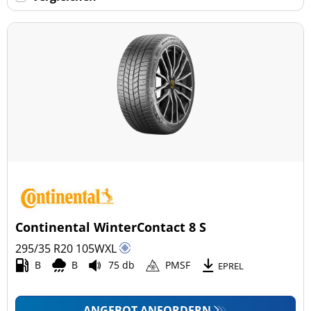
Keine Run-flat (48)
mehr Optionen
Continental WinterContact 8 S
295/35 R20
105
W
XL
B
B
75 db
PMSF
EPREL
ANGEBOT ANFORDERN