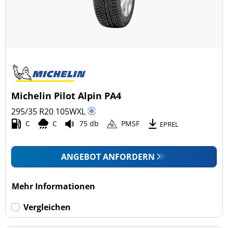
Michelin Pilot Alpin PA4
295/35 R20
105
W
XL
C
C
75 db
PMSF
EPREL
ANGEBOT ANFORDERN
Mehr Informationen
Vergleichen