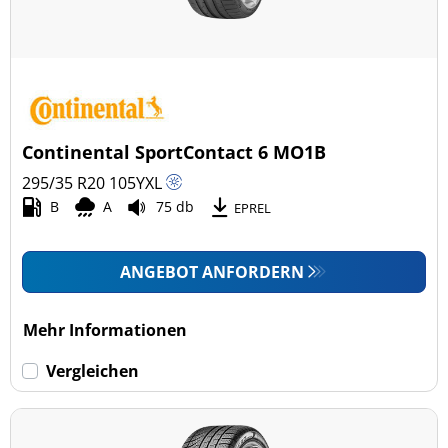
Continental SportContact 6 MO1B
295/35 R20
105
Y
XL
B
A
75 db
EPREL
ANGEBOT ANFORDERN
Mehr Informationen
Vergleichen