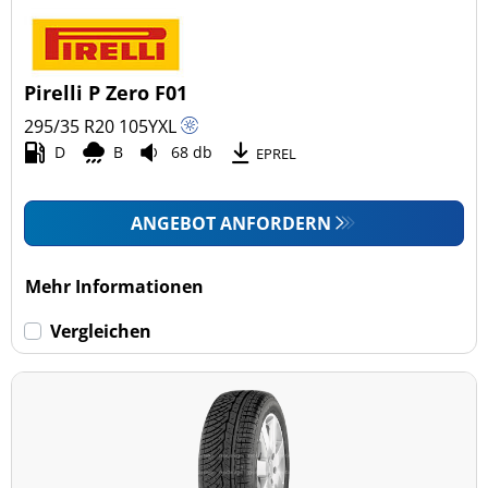
Pirelli P Zero F01
295/35 R20
105
Y
XL
D
B
68 db
EPREL
ANGEBOT ANFORDERN
Mehr Informationen
Vergleichen