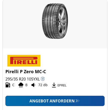
Pirelli P Zero MC-C
295/35 R20
105
Y
XL
C
B
72 db
EPREL
ANGEBOT ANFORDERN