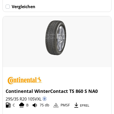
Vergleichen
Continental WinterContact TS 860 S NA0
295/35 R20
105
V
XL
C
B
75 db
PMSF
EPREL