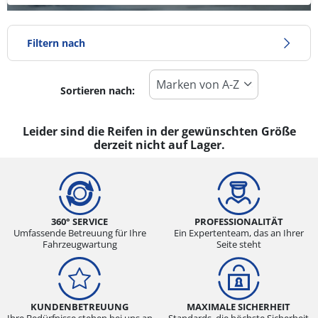
Filtern nach
Sortieren nach:
Reifentyp
Alle Arten (0)
Leider sind die Reifen in der gewünschten Größe
derzeit nicht auf Lager.
Winter (0)
Sommer (0)
Ganzjahresreifen (0)
360° SERVICE
PROFESSIONALITÄT
Umfassende Betreuung für Ihre
Ein Expertenteam, das an Ihrer
Fahrzeugwartung
Seite steht
Fahrzeugmodell
Alle Arten (0)
Pkw (0)
KUNDENBETREUUNG
MAXIMALE SICHERHEIT