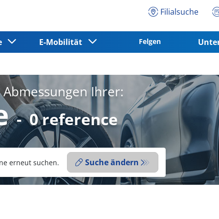
Filialsuche
ce
E-Mobilität
Felgen
Unt
e Abmessungen Ihrer:
e
-
0 reference
Suche ändern
ne erneut suchen.