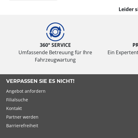
Leider 
Reifentyp
Alle Arten (0)
Winter (0)
360° SERVICE
P
Sommer (0)
Umfassende Betreuung für Ihre
Ein Expertent
Ganzjahresreifen (0)
Fahrzeugwartung
VERPASSEN SIE ES NICHT!
Fahrzeugmodell
Angebot anfordern
Alle Arten (0)
Filialsuche
Pkw (0)
Kontakt
4x4/Offroad (0)
Partner werden
Transporter (0)
Barrierefreiheit
Wohnmobil (0)