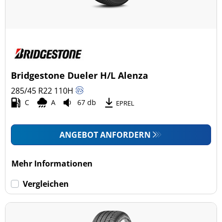
Bridgestone Dueler H/L Alenza
285/45 R22
110
H
C
A
67 db
EPREL
ANGEBOT ANFORDERN
Mehr Informationen
Vergleichen