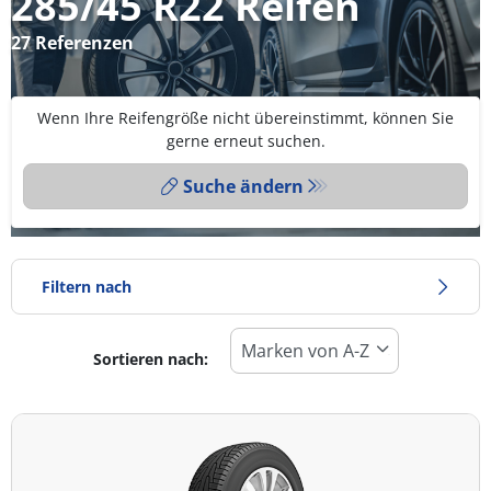
285/45 R22 Reifen
27 Referenzen
Wenn Ihre Reifengröße nicht übereinstimmt, können Sie
gerne erneut suchen.
Suche ändern
Filtern nach
Sortieren nach:
Reifentyp
Alle Arten (27)
Winter (8)
Sommer (13)