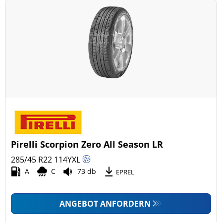
Pirelli Scorpion Zero All Season LR
285/45 R22
114
Y
XL
A
C
73 db
EPREL
ANGEBOT ANFORDERN