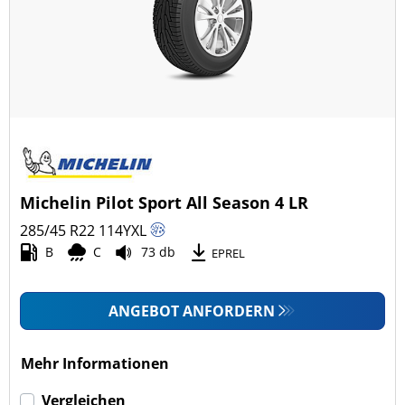
Ganzjahresreifen (6)
Fahrzeugmodell
Alle Arten (27)
Pkw (12)
4x4/Offroad (15)
Michelin Pilot Sport All Season 4 LR
Transporter (0)
285/45 R22
114
Y
XL
Wohnmobil (0)
B
C
73 db
EPREL
LKW (0)
ANGEBOT ANFORDERN
Run-flat (mit Notlaufeigenschaft)
Mehr Informationen
Run-flat (mit Notlaufeigenschaft) (0)
Vergleichen