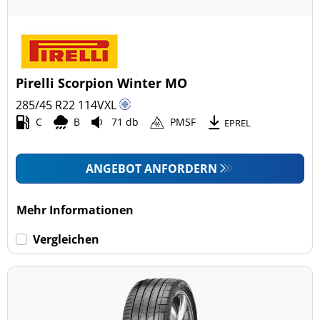
Pirelli Scorpion Winter MO
285/45 R22
114
V
XL
C
B
71 db
PMSF
EPREL
ANGEBOT ANFORDERN
Mehr Informationen
Vergleichen