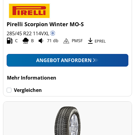
Pirelli Scorpion Winter MO-S
285/45 R22
114
V
XL
C
B
71 db
PMSF
EPREL
ANGEBOT ANFORDERN
Mehr Informationen
Vergleichen