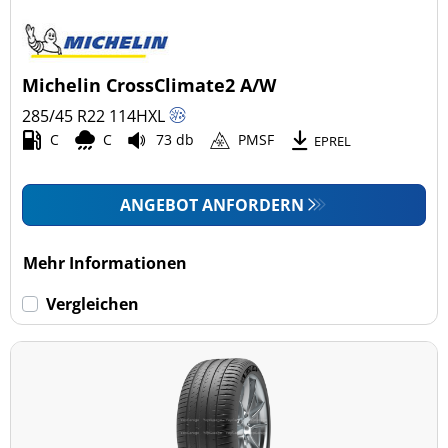
Michelin CrossClimate2 A/W
285/45 R22
114
H
XL
C
C
73 db
PMSF
EPREL
ANGEBOT ANFORDERN
Mehr Informationen
Vergleichen