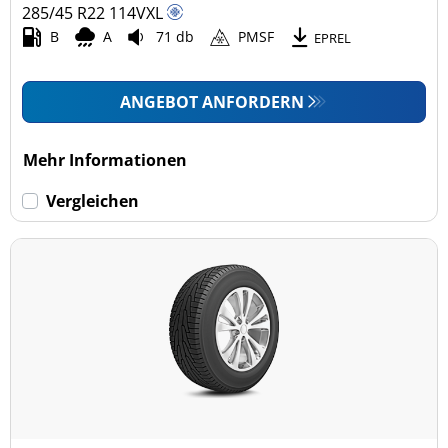
285/45 R22
114
V
XL
B
A
71 db
PMSF
EPREL
ANGEBOT ANFORDERN
Mehr Informationen
Vergleichen