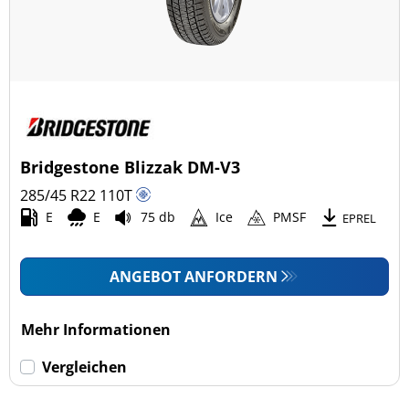
Bridgestone Blizzak DM-V3
285/45 R22
110
T
E
E
75 db
Ice
PMSF
EPREL
ANGEBOT ANFORDERN
Mehr Informationen
Vergleichen