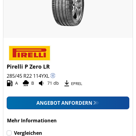
Pirelli P Zero LR
285/45 R22
114
Y
XL
A
B
71 db
EPREL
ANGEBOT ANFORDERN
Mehr Informationen
Vergleichen