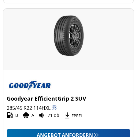
Goodyear EfficientGrip 2 SUV
285/45 R22
114
H
XL
B
A
71 db
EPREL
ANGEBOT ANFORDERN