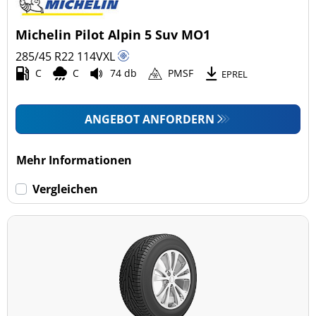
Michelin Pilot Alpin 5 Suv MO1
285/45 R22
114
V
XL
C
C
74 db
PMSF
EPREL
ANGEBOT ANFORDERN
Mehr Informationen
Vergleichen