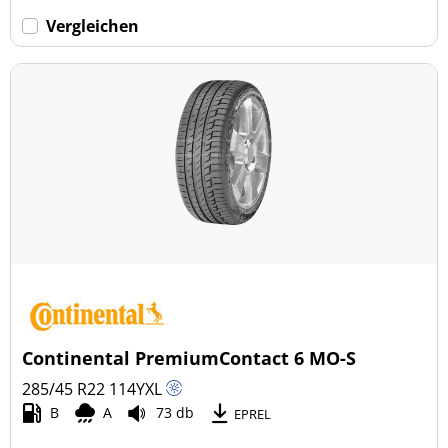
Vergleichen
Continental PremiumContact 6 MO-S
285/45 R22
114
Y
XL
B
A
73 db
EPREL