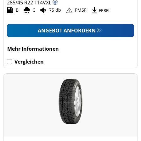
285/45 R22
114
V
XL
B
C
75 db
PMSF
EPREL
ANGEBOT ANFORDERN
Mehr Informationen
Vergleichen