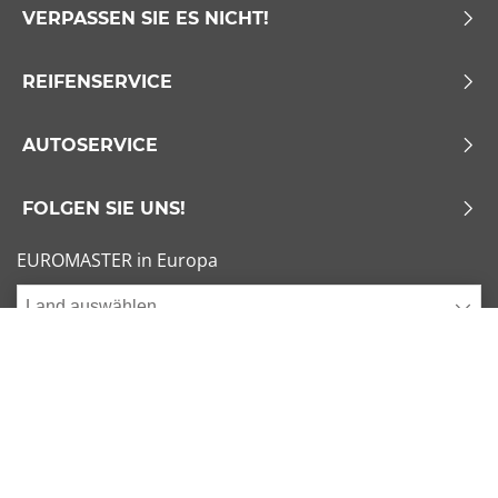
VERPASSEN SIE ES NICHT!
REIFENSERVICE
AUTOSERVICE
FOLGEN SIE UNS!
EUROMASTER in Europa
Land auswählen
Allgemeine Geschäftsbedingungen
x
1/6
Sitemap
Impressum
Beliebte Dimensionen
Cookies verwalten
205/55 R16 91V