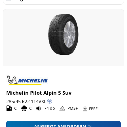
Keine Run-flat (27)
mehr Optionen
Michelin Pilot Alpin 5 Suv
285/45 R22
114
V
XL
C
C
74 db
PMSF
EPREL
ANGEBOT ANFORDERN