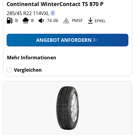
Continental WinterContact TS 870 P
285/45 R22
114
V
XL
B
B
74 db
PMSF
EPREL
ANGEBOT ANFORDERN
Mehr Informationen
Vergleichen