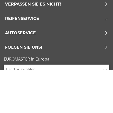
VERPASSEN SIE ES NICHT!
REIFENSERVICE
AUTOSERVICE
FOLGEN SIE UNS!
EUROMASTER in Europa
Land auswählen
Allgemeine Geschäftsbedingungen
x
1/6
Sitemap
Impressum
Beliebte Dimensionen
Cookies verwalten
205/55 R16 91V