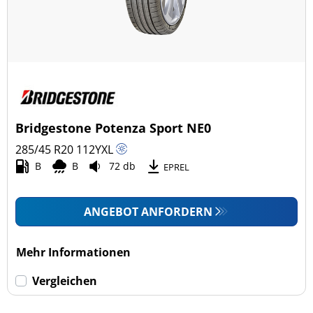
Bridgestone Potenza Sport NE0
285/45 R20
112
Y
XL
B
B
72 db
EPREL
ANGEBOT ANFORDERN
Mehr Informationen
Vergleichen