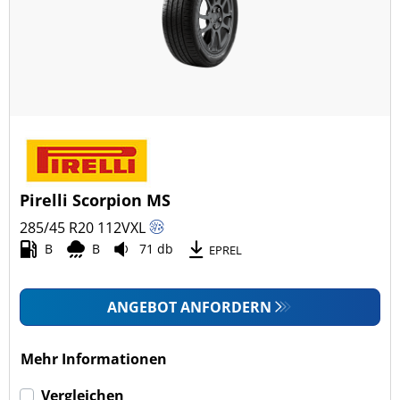
Ganzjahresreifen (5)
Fahrzeugmodell
Alle Arten (56)
Pkw (34)
4x4/Offroad (22)
Pirelli Scorpion MS
Transporter (0)
285/45 R20
112
V
XL
Wohnmobil (0)
B
B
71 db
EPREL
LKW (0)
ANGEBOT ANFORDERN
Run-flat (mit Notlaufeigenschaft)
Mehr Informationen
Run-flat (mit Notlaufeigenschaft) (0)
Vergleichen