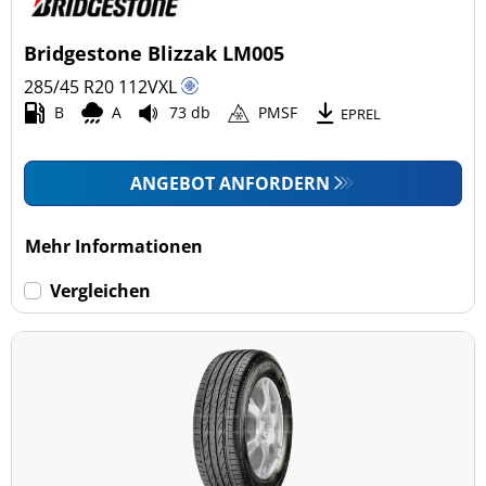
Bridgestone Blizzak LM005
285/45 R20
112
V
XL
B
A
73 db
PMSF
EPREL
ANGEBOT ANFORDERN
Mehr Informationen
Vergleichen