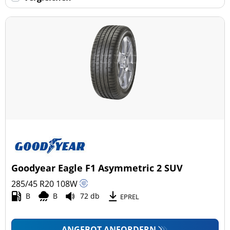
Keine Run-flat (56)
mehr Optionen
Goodyear Eagle F1 Asymmetric 2 SUV
285/45 R20
108
W
B
B
72 db
EPREL
ANGEBOT ANFORDERN