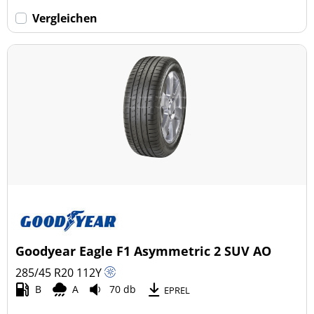
Vergleichen
Goodyear Eagle F1 Asymmetric 2 SUV AO
285/45 R20
112
Y
B
A
70 db
EPREL