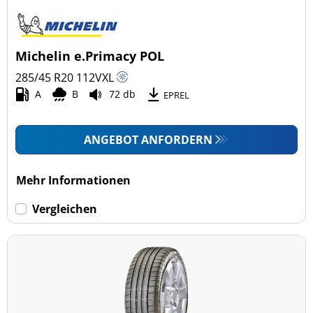
Michelin e.Primacy POL
285/45 R20
112
V
XL
A
B
72 db
EPREL
ANGEBOT ANFORDERN
Mehr Informationen
Vergleichen