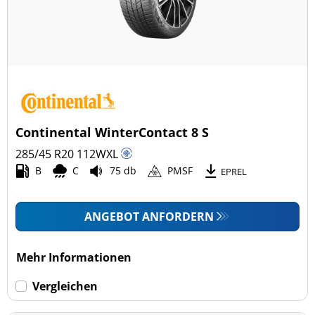
Continental WinterContact 8 S
285/45 R20
112
W
XL
B
C
75 db
PMSF
EPREL
ANGEBOT ANFORDERN
Mehr Informationen
Vergleichen