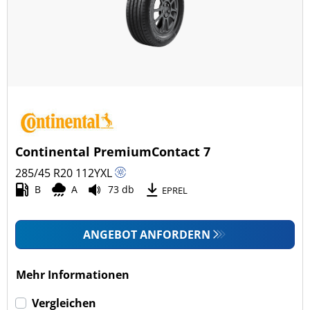
Continental PremiumContact 7
285/45 R20
112
Y
XL
B
A
73 db
EPREL
ANGEBOT ANFORDERN
Mehr Informationen
Vergleichen