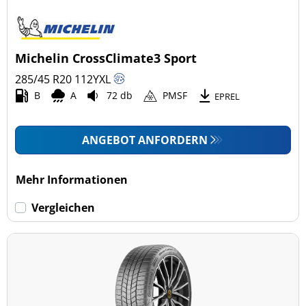
Michelin CrossClimate3 Sport
285/45 R20
112
Y
XL
B
A
72 db
PMSF
EPREL
ANGEBOT ANFORDERN
Mehr Informationen
Vergleichen