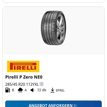
Pirelli P Zero NE0
285/45 R20
112
Y
XL
B
A
72 db
EPREL
ANGEBOT ANFORDERN