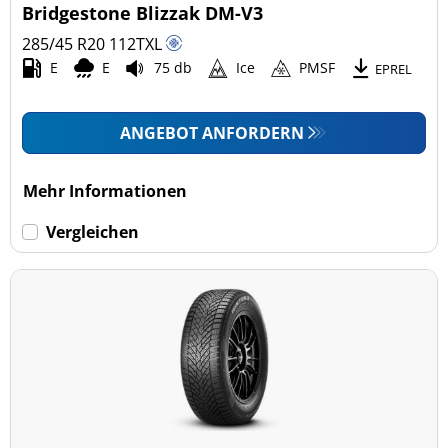
Bridgestone Blizzak DM-V3
285/45 R20
112
T
XL
E
E
75 db
Ice
PMSF
EPREL
ANGEBOT ANFORDERN
Mehr Informationen
Vergleichen