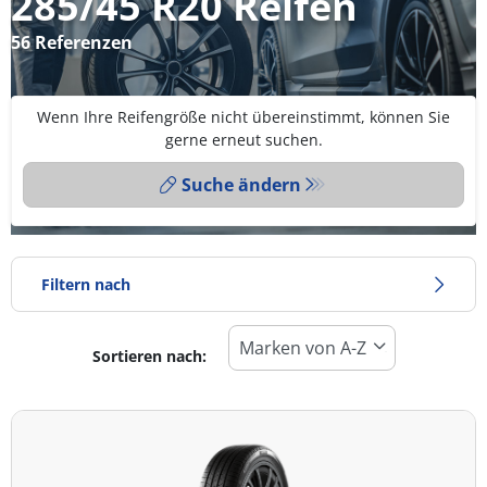
285/45 R20 Reifen
56 Referenzen
Wenn Ihre Reifengröße nicht übereinstimmt, können Sie
gerne erneut suchen.
Suche ändern
Filtern nach
Sortieren nach:
Reifentyp
Alle Arten (56)
Winter (17)
Sommer (34)