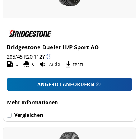
Bridgestone Dueler H/P Sport AO
285/45 R20
112
Y
C
C
73 db
EPREL
ANGEBOT ANFORDERN
Mehr Informationen
Vergleichen