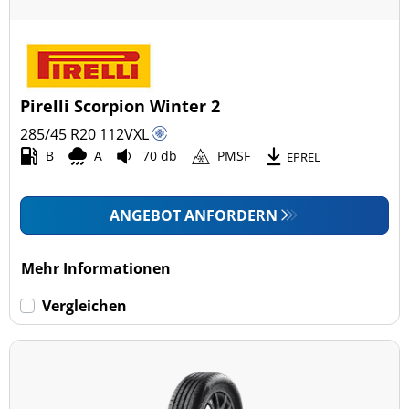
Pirelli Scorpion Winter 2
285/45 R20
112
V
XL
B
A
70 db
PMSF
EPREL
ANGEBOT ANFORDERN
Mehr Informationen
Vergleichen