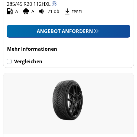
285/45 R20
112
H
XL
A
A
71 db
EPREL
ANGEBOT ANFORDERN
Mehr Informationen
Vergleichen