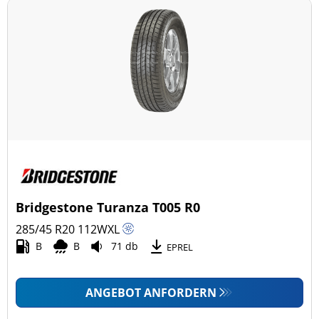
Bridgestone Turanza T005 R0
285/45 R20
112
W
XL
B
B
71 db
EPREL
ANGEBOT ANFORDERN