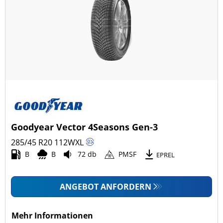
Goodyear Vector 4Seasons Gen-3
285/45 R20
112
W
XL
B
B
72 db
PMSF
EPREL
ANGEBOT ANFORDERN
Mehr Informationen