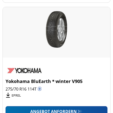
Yokohama BluEarth＊winter V905
275/70 R16
114
T
EPREL
ANGEBOT ANFORDERN