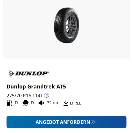
mehr Optionen
Dunlop Grandtrek AT5
275/70 R16
114
T
D
D
72 db
EPREL
ANGEBOT ANFORDERN