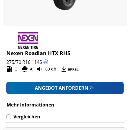
Nexen Roadian HTX RH5
275/70 R16
114
S
C
A
69 db
EPREL
ANGEBOT ANFORDERN
Mehr Informationen
Vergleichen