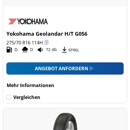
Yokohama Geolandar H/T G056
275/70 R16
114
H
D
D
72 db
EPREL
ANGEBOT ANFORDERN
Mehr Informationen
Vergleichen