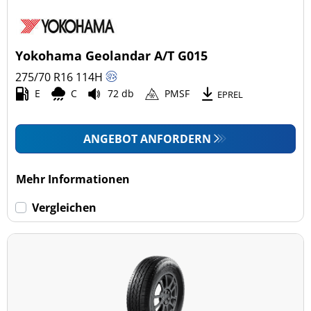
Yokohama Geolandar A/T G015
275/70 R16
114
H
E
C
72 db
PMSF
EPREL
ANGEBOT ANFORDERN
Mehr Informationen
Vergleichen