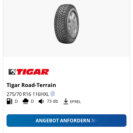
Tigar Road-Terrain
275/70 R16
116
H
XL
D
D
73 db
EPREL
ANGEBOT ANFORDERN