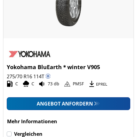
Yokohama BluEarth＊winter V905
275/70 R16
114
T
C
C
73 db
PMSF
EPREL
ANGEBOT ANFORDERN
Mehr Informationen
Vergleichen