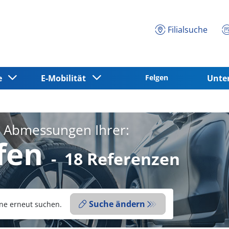
Filialsuche
ce
E-Mobilität
Felgen
Unt
e Abmessungen Ihrer:
fen
-
18 Referenzen
Suche ändern
ne erneut suchen.