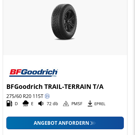
BFGoodrich TRAIL-TERRAIN T/A
275/60 R20
115
T
D
E
72 db
PMSF
EPREL
ANGEBOT ANFORDERN