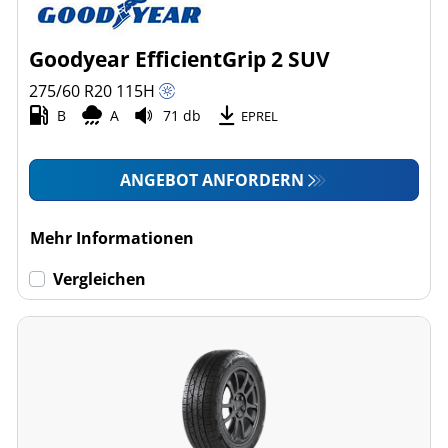
Goodyear EfficientGrip 2 SUV
275/60 R20
115
H
B
A
71 db
EPREL
ANGEBOT ANFORDERN
Mehr Informationen
Vergleichen