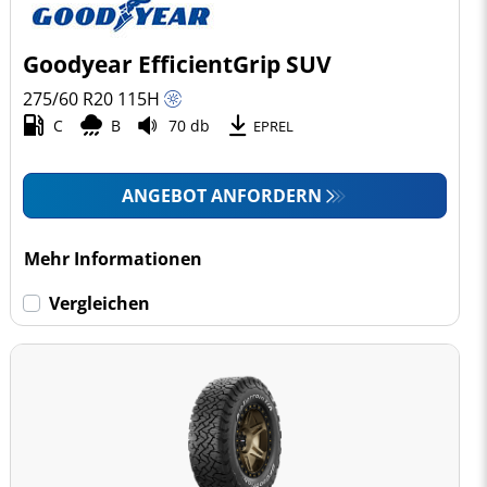
Goodyear EfficientGrip SUV
275/60 R20
115
H
C
B
70 db
EPREL
ANGEBOT ANFORDERN
Mehr Informationen
Vergleichen