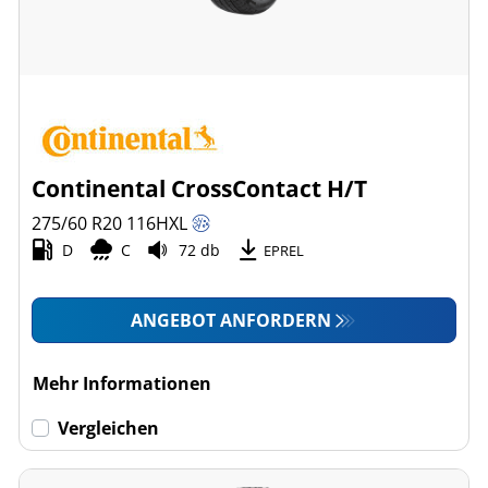
Continental CrossContact H/T
275/60 R20
116
H
XL
D
C
72 db
EPREL
ANGEBOT ANFORDERN
Mehr Informationen
Vergleichen