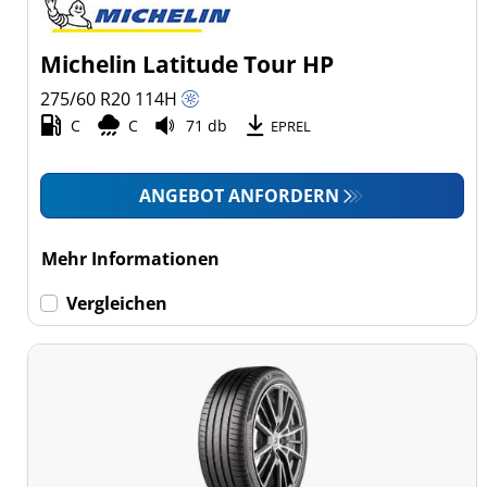
Michelin Latitude Tour HP
275/60 R20
114
H
C
C
71 db
EPREL
ANGEBOT ANFORDERN
Mehr Informationen
Vergleichen