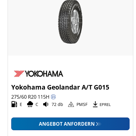
Yokohama Geolandar A/T G015
275/60 R20
115
H
E
C
72 db
PMSF
EPREL
ANGEBOT ANFORDERN