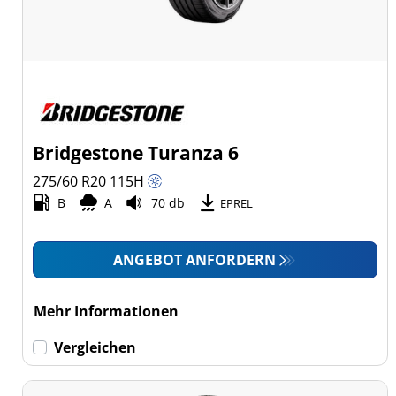
Bridgestone Turanza 6
275/60 R20
115
H
B
A
70 db
EPREL
ANGEBOT ANFORDERN
Mehr Informationen
Vergleichen