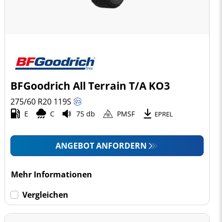
BFGoodrich All Terrain T/A KO3
275/60 R20
119
S
E
C
75 db
PMSF
EPREL
ANGEBOT ANFORDERN
Mehr Informationen
Vergleichen