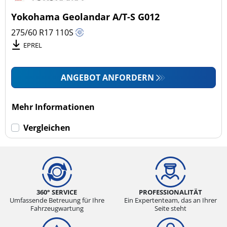
4x4/Offroad (1)
Yokohama Geolandar A/T-S G012
Transporter (0)
275/60 R17
110
S
Wohnmobil (0)
EPREL
LKW (0)
ANGEBOT ANFORDERN
Run-flat (mit Notlaufeigenschaft)
Mehr Informationen
Run-flat (mit Notlaufeigenschaft) (0)
Vergleichen
Keine Run-flat (1)
mehr Optionen
360° SERVICE
PROFESSIONALITÄT
Umfassende Betreuung für Ihre
Ein Expertenteam, das an Ihrer
Fahrzeugwartung
Seite steht