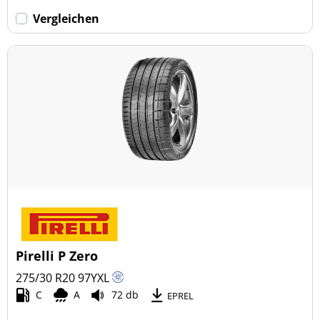
Vergleichen
Pirelli P Zero
275/30 R20
97
Y
XL
C
A
72 db
EPREL