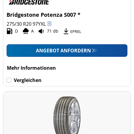
Bridgestone Potenza S007 *
275/30 R20
97
Y
XL
D
A
71 db
EPREL
ANGEBOT ANFORDERN
Mehr Informationen
Vergleichen