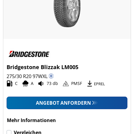
Ganzjahresreifen (1)
Fahrzeugmodell
Alle Arten (43)
Pkw (43)
4x4/Offroad (0)
Bridgestone Blizzak LM005
Transporter (0)
275/30 R20
97
W
XL
Wohnmobil (0)
C
A
73 db
PMSF
EPREL
LKW (0)
ANGEBOT ANFORDERN
Run-flat (mit Notlaufeigenschaft)
Mehr Informationen
Run-flat (mit Notlaufeigenschaft) (14)
Vergleichen