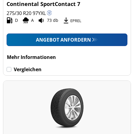
Continental SportContact 7
275/30 R20
97
Y
XL
D
A
73 db
EPREL
ANGEBOT ANFORDERN
Mehr Informationen
Vergleichen