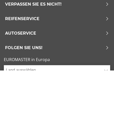
VERPASSEN SIE ES NICHT!
REIFENSERVICE
AUTOSERVICE
FOLGEN SIE UNS!
EUROMASTER in Europa
Land auswählen
Allgemeine Geschäftsbedingungen
x
1/6
Sitemap
Impressum
Beliebte Dimensionen
Cookies verwalten
205/55 R16 91V