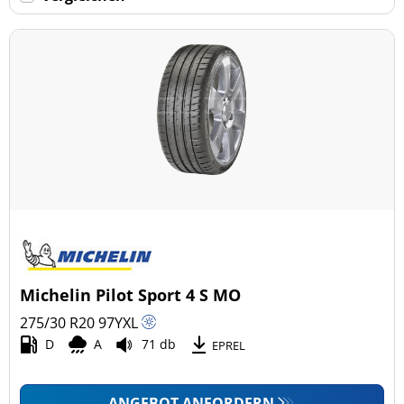
Keine Run-flat (43)
mehr Optionen
Michelin Pilot Sport 4 S MO
275/30 R20
97
Y
XL
D
A
71 db
EPREL
ANGEBOT ANFORDERN