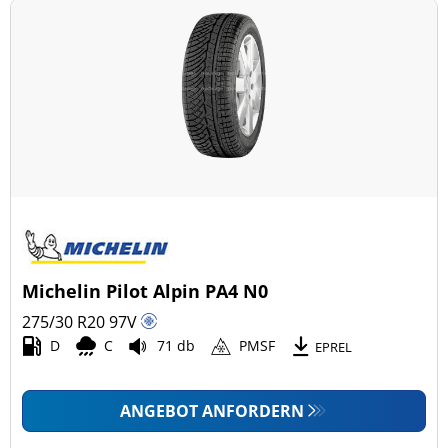
Michelin Pilot Alpin PA4 N0
275/30 R20
97
V
D
C
71 db
PMSF
EPREL
ANGEBOT ANFORDERN