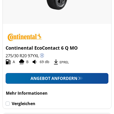
Continental EcoContact 6 Q MO
275/30 R20
97
Y
XL
A
B
69 db
EPREL
ANGEBOT ANFORDERN
Mehr Informationen
Vergleichen