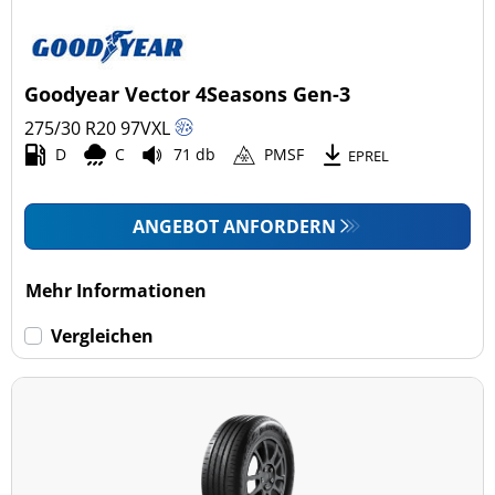
Goodyear Vector 4Seasons Gen-3
275/30 R20
97
V
XL
D
C
71 db
PMSF
EPREL
ANGEBOT ANFORDERN
Mehr Informationen
Vergleichen