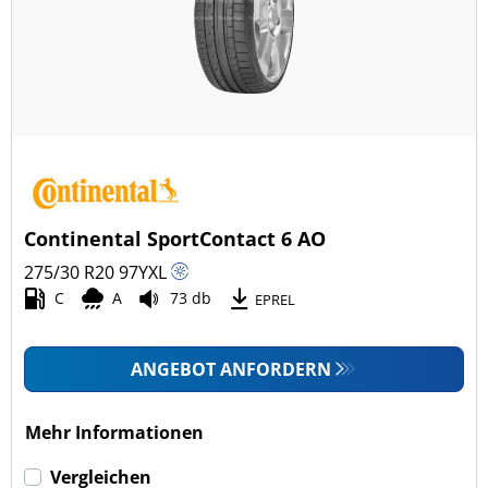
Continental SportContact 6 AO
275/30 R20
97
Y
XL
C
A
73 db
EPREL
ANGEBOT ANFORDERN
Mehr Informationen
Vergleichen