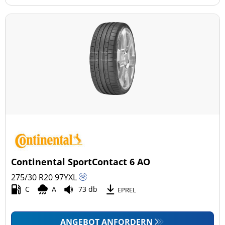
Continental SportContact 6 AO
275/30 R20
97
Y
XL
C
A
73 db
EPREL
ANGEBOT ANFORDERN