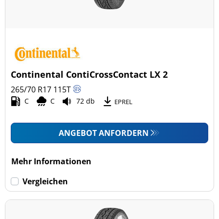
Continental ContiCrossContact LX 2
265/70 R17
115
T
C
C
72 db
EPREL
ANGEBOT ANFORDERN
Mehr Informationen
Vergleichen