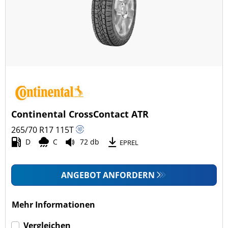
Ganzjahresreifen (15)
Fahrzeugmodell
Alle Arten (30)
Pkw (2)
4x4/Offroad (27)
Continental CrossContact ATR
Transporter (1)
265/70 R17
115
T
Wohnmobil (0)
D
C
72 db
EPREL
LKW (0)
ANGEBOT ANFORDERN
Run-flat (mit Notlaufeigenschaft)
Mehr Informationen
Run-flat (mit Notlaufeigenschaft) (0)
Vergleichen