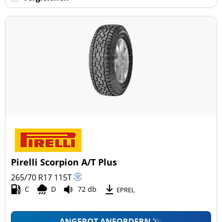
Keine Run-flat (30)
mehr Optionen
Pirelli Scorpion A/T Plus
265/70 R17
115
T
C
D
72 db
EPREL
ANGEBOT ANFORDERN