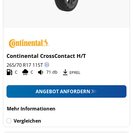
Continental CrossContact H/T
265/70 R17
115
T
C
C
71 db
EPREL
ANGEBOT ANFORDERN
Mehr Informationen
Vergleichen