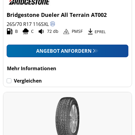
Bridgestone Dueler All Terrain AT002
265/70 R17
116
S
XL
B
C
72 db
PMSF
EPREL
ANGEBOT ANFORDERN
Mehr Informationen
Vergleichen