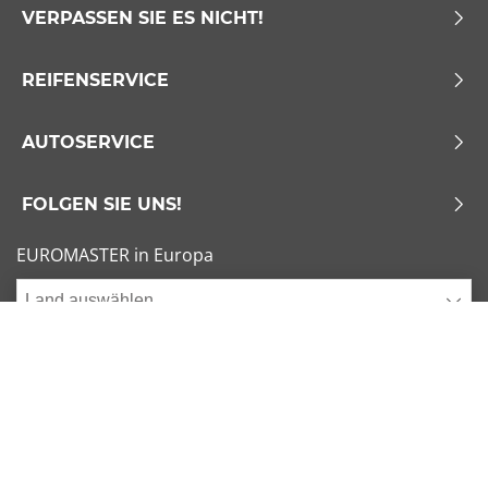
VERPASSEN SIE ES NICHT!
REIFENSERVICE
AUTOSERVICE
FOLGEN SIE UNS!
EUROMASTER in Europa
Land auswählen
Allgemeine Geschäftsbedingungen
x
1/6
Sitemap
Impressum
Beliebte Dimensionen
Cookies verwalten
205/55 R16 91V