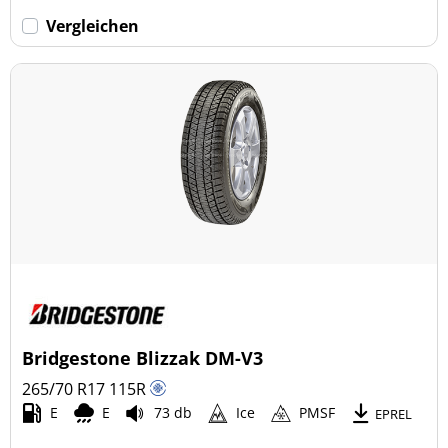
Vergleichen
Bridgestone Blizzak DM-V3
265/70 R17
115
R
E
E
73 db
Ice
PMSF
EPREL