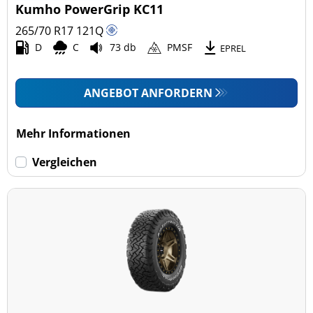
Kumho PowerGrip KC11
265/70 R17
121
Q
D
C
73 db
PMSF
EPREL
ANGEBOT ANFORDERN
Mehr Informationen
Vergleichen