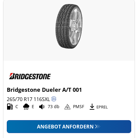
Bridgestone Dueler A/T 001
265/70 R17
116
S
XL
C
E
73 db
PMSF
EPREL
ANGEBOT ANFORDERN