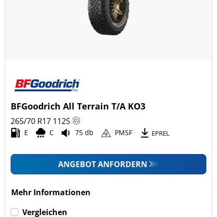
BFGoodrich All Terrain T/A KO3
265/70 R17
112
S
E
C
75 db
PMSF
EPREL
ANGEBOT ANFORDERN
Mehr Informationen
Vergleichen