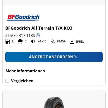
BFGoodrich All Terrain T/A KO3
265/70 R17
118
S
E
C
74 db
PMSF
EPREL
ANGEBOT ANFORDERN
Mehr Informationen
Vergleichen