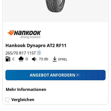
Hankook Dynapro AT2 RF11
265/70 R17
115
T
C
D
73 db
EPREL
ANGEBOT ANFORDERN
Mehr Informationen
Vergleichen