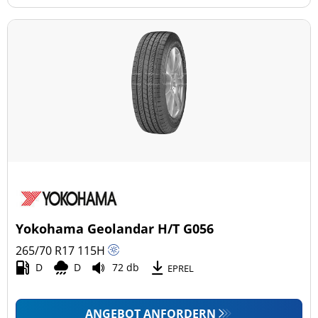
Yokohama Geolandar H/T G056
265/70 R17
115
H
D
D
72 db
EPREL
ANGEBOT ANFORDERN