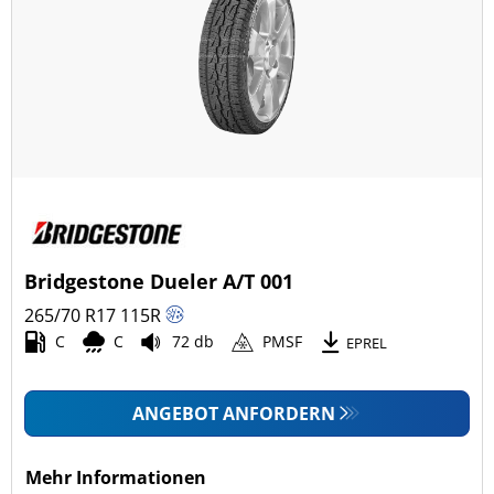
Bridgestone Dueler A/T 001
265/70 R17
115
R
C
C
72 db
PMSF
EPREL
ANGEBOT ANFORDERN
Mehr Informationen