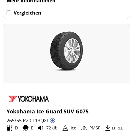
Mehr Informationen
Vergleichen
Yokohama Ice Guard SUV G075
265/55 R20
113
Q
XL
D
E
72 db
Ice
PMSF
EPREL