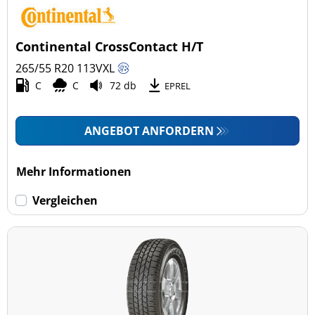
Pkw (1)
4x4/Offroad (3)
Continental CrossContact H/T
Transporter (0)
265/55 R20
113
V
XL
Wohnmobil (0)
C
C
72 db
EPREL
LKW (0)
ANGEBOT ANFORDERN
Run-flat (mit Notlaufeigenschaft)
Mehr Informationen
Run-flat (mit Notlaufeigenschaft) (0)
Vergleichen
Keine Run-flat (4)
mehr Optionen