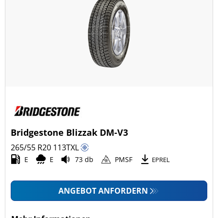
Bridgestone Blizzak DM-V3
265/55 R20
113
T
XL
E
E
73 db
PMSF
EPREL
ANGEBOT ANFORDERN