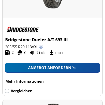
Bridgestone Dueler A/T 693 III
265/55 R20
113
V
XL
C
C
71 db
EPREL
ANGEBOT ANFORDERN
Mehr Informationen
Vergleichen