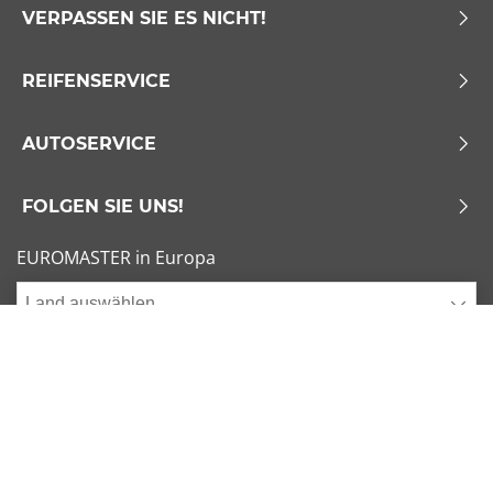
VERPASSEN SIE ES NICHT!
REIFENSERVICE
AUTOSERVICE
FOLGEN SIE UNS!
EUROMASTER in Europa
Land auswählen
Allgemeine Geschäftsbedingungen
x
1/6
Sitemap
Impressum
Beliebte Dimensionen
Cookies verwalten
205/55 R16 91V