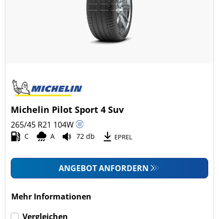
Ganzjahresreifen (5)
Fahrzeugmodell
Alle Arten (59)
Pkw (32)
4x4/Offroad (27)
Michelin Pilot Sport 4 Suv
Transporter (0)
265/45 R21
104
W
Wohnmobil (0)
C
A
72 db
EPREL
LKW (0)
ANGEBOT ANFORDERN
Run-flat (mit Notlaufeigenschaft)
Mehr Informationen
Run-flat (mit Notlaufeigenschaft) (1)
Vergleichen