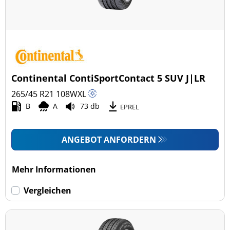
Continental ContiSportContact 5 SUV J|LR
265/45 R21
108
W
XL
B
A
73 db
EPREL
ANGEBOT ANFORDERN
Mehr Informationen
Vergleichen