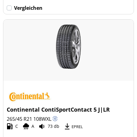
Vergleichen
Continental ContiSportContact 5 J|LR
265/45 R21
108
W
XL
C
A
73 db
EPREL