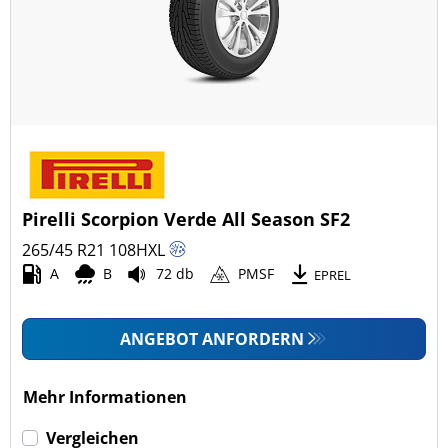
Pirelli Scorpion Verde All Season SF2
265/45 R21
108
H
XL
A
B
72 db
PMSF
EPREL
ANGEBOT ANFORDERN
Mehr Informationen
Vergleichen