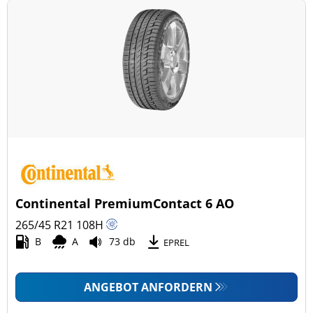
Continental PremiumContact 6 AO
265/45 R21
108
H
B
A
73 db
EPREL
ANGEBOT ANFORDERN