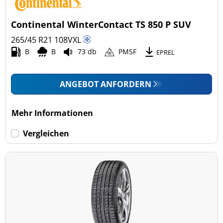
Continental WinterContact TS 850 P SUV
265/45 R21
108
V
XL
B
B
73 db
PMSF
EPREL
ANGEBOT ANFORDERN
Mehr Informationen
Vergleichen