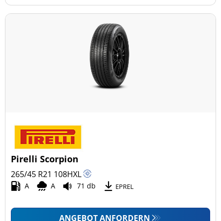
Pirelli Scorpion
265/45 R21
108
H
XL
A
A
71 db
EPREL
ANGEBOT ANFORDERN