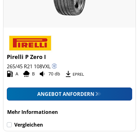
Pirelli P Zero I
265/45 R21
108
V
XL
A
B
70 db
EPREL
ANGEBOT ANFORDERN
Mehr Informationen
Vergleichen