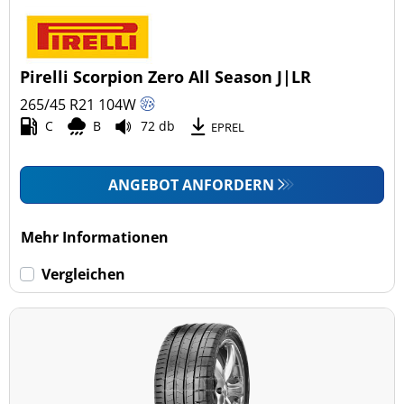
Pirelli Scorpion Zero All Season J|LR
265/45 R21
104
W
C
B
72 db
EPREL
ANGEBOT ANFORDERN
Mehr Informationen
Vergleichen