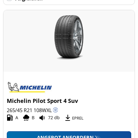
Keine Run-flat (59)
mehr Optionen
Michelin Pilot Sport 4 Suv
265/45 R21
108
W
XL
A
B
72 db
EPREL
ANGEBOT ANFORDERN