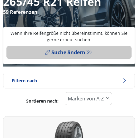
265/45 R21 Reifen
59 Referenzen
Wenn Ihre Reifengröße nicht übereinstimmt, können Sie
gerne erneut suchen.
Suche ändern
Filtern nach
Sortieren nach:
Reifentyp
Alle Arten (59)
Winter (15)
Sommer (39)