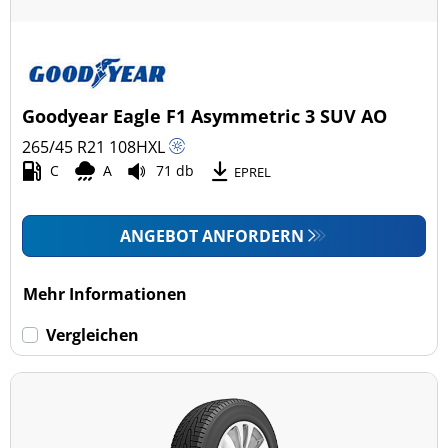
Goodyear Eagle F1 Asymmetric 3 SUV AO
265/45 R21
108
H
XL
C
A
71 db
EPREL
ANGEBOT ANFORDERN
Mehr Informationen
Vergleichen