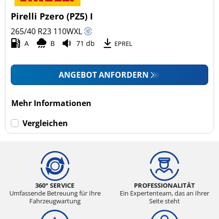
4x4/Offroad (0)
Pirelli Pzero (PZ5) I
Transporter (0)
265/40 R23
110
W
XL
Wohnmobil (0)
A
B
71 db
EPREL
LKW (0)
ANGEBOT ANFORDERN
Run-flat (mit Notlaufeigenschaft)
Mehr Informationen
Run-flat (mit Notlaufeigenschaft) (0)
Vergleichen
Keine Run-flat (1)
mehr Optionen
360° SERVICE
PROFESSIONALITÄT
Umfassende Betreuung für Ihre
Ein Expertenteam, das an Ihrer
Fahrzeugwartung
Seite steht