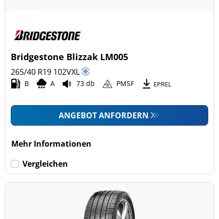
Bridgestone Blizzak LM005
265/40 R19
102
V
XL
B
A
73 db
PMSF
EPREL
ANGEBOT ANFORDERN
Mehr Informationen
Vergleichen