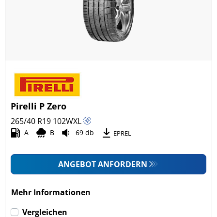
Pirelli P Zero
265/40 R19
102
W
XL
A
B
69 db
EPREL
ANGEBOT ANFORDERN
Mehr Informationen
Vergleichen