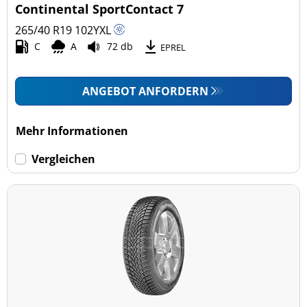
Continental SportContact 7
265/40 R19
102
Y
XL
C
A
72 db
EPREL
ANGEBOT ANFORDERN
Mehr Informationen
Vergleichen