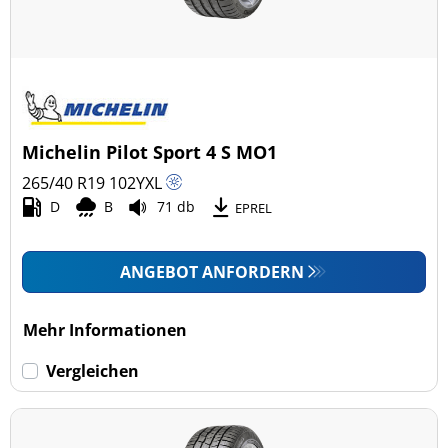
Michelin Pilot Sport 4 S MO1
265/40 R19
102
Y
XL
D
B
71 db
EPREL
ANGEBOT ANFORDERN
Mehr Informationen
Vergleichen