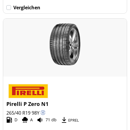
Vergleichen
Pirelli P Zero N1
265/40 R19
98
Y
D
A
71 db
EPREL