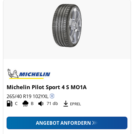
Michelin Pilot Sport 4 S MO1A
265/40 R19
102
Y
XL
C
B
71 db
EPREL
ANGEBOT ANFORDERN