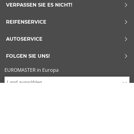
VERPASSEN SIE ES NICHT!
REIFENSERVICE
AUTOSERVICE
FOLGEN SIE UNS!
EUROMASTER in Europa
Land auswählen
Allgemeine Geschäftsbedingungen
x
1/6
Sitemap
Impressum
Beliebte Dimensionen
Cookies verwalten
205/55 R16 91V