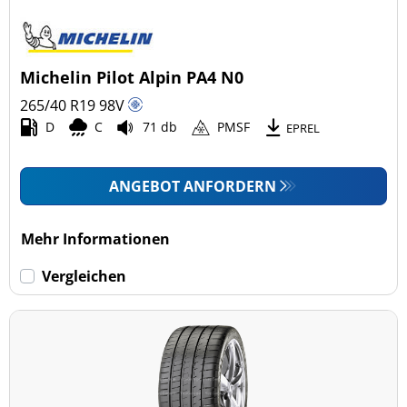
Michelin Pilot Alpin PA4 N0
265/40 R19
98
V
D
C
71 db
PMSF
EPREL
ANGEBOT ANFORDERN
Mehr Informationen
Vergleichen