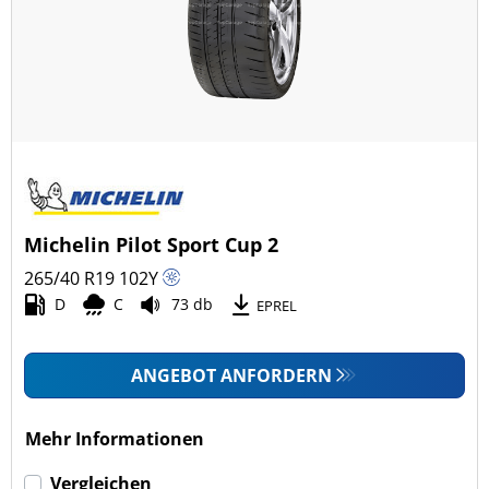
Ganzjahresreifen (0)
Fahrzeugmodell
Alle Arten (28)
Pkw (28)
4x4/Offroad (0)
Michelin Pilot Sport Cup 2
Transporter (0)
265/40 R19
102
Y
Wohnmobil (0)
D
C
73 db
EPREL
LKW (0)
ANGEBOT ANFORDERN
Run-flat (mit Notlaufeigenschaft)
Mehr Informationen
Run-flat (mit Notlaufeigenschaft) (0)
Vergleichen