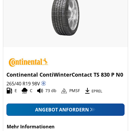
Continental ContiWinterContact TS 830 P N0
265/40 R19
98
V
E
C
73 db
PMSF
EPREL
ANGEBOT ANFORDERN
Mehr Informationen