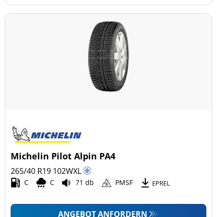
Michelin Pilot Alpin PA4
265/40 R19
102
W
XL
C
C
71 db
PMSF
EPREL
ANGEBOT ANFORDERN