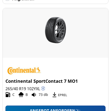
Keine Run-flat (28)
mehr Optionen
Continental SportContact 7 MO1
265/40 R19
102
Y
XL
C
B
73 db
EPREL
ANGEBOT ANFORDERN