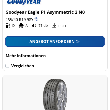
Goodyear Eagle F1 Asymmetric 2 N0
265/40 R19
98
Y
D
A
71 db
EPREL
ANGEBOT ANFORDERN
Mehr Informationen
Vergleichen