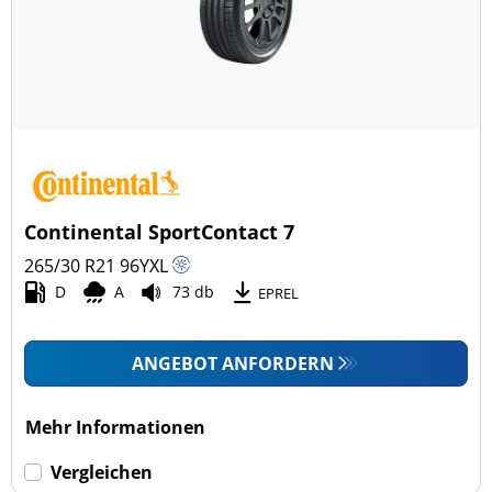
Continental SportContact 7
265/30 R21
96
Y
XL
D
A
73 db
EPREL
ANGEBOT ANFORDERN
Mehr Informationen
Vergleichen