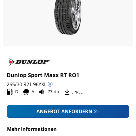
Dunlop Sport Maxx RT RO1
265/30 R21
96
Y
XL
D
A
73 db
EPREL
ANGEBOT ANFORDERN
Mehr Informationen