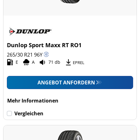
Fahrzeugmodell
Alle Arten (11)
Pkw (11)
4x4/Offroad (0)
Dunlop Sport Maxx RT RO1
Transporter (0)
265/30 R21
96
Y
Wohnmobil (0)
E
A
71 db
EPREL
LKW (0)
ANGEBOT ANFORDERN
Run-flat (mit Notlaufeigenschaft)
Mehr Informationen
Run-flat (mit Notlaufeigenschaft) (1)
Vergleichen
Keine Run-flat (11)
mehr Optionen