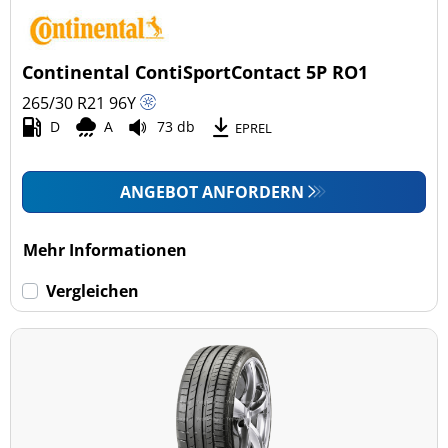
Continental ContiSportContact 5P RO1
265/30 R21
96
Y
D
A
73 db
EPREL
ANGEBOT ANFORDERN
Mehr Informationen
Vergleichen