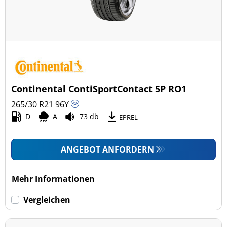
Continental ContiSportContact 5P RO1
265/30 R21
96
Y
D
A
73 db
EPREL
ANGEBOT ANFORDERN
Mehr Informationen
Vergleichen