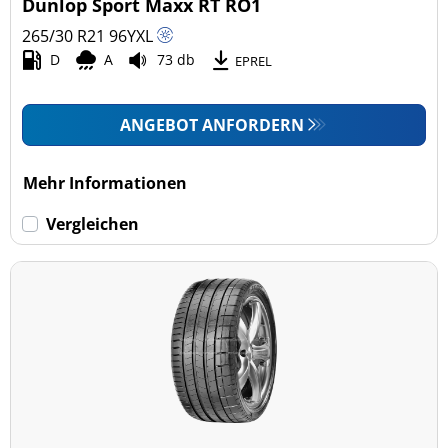
Dunlop Sport Maxx RT RO1
265/30 R21
96
Y
XL
D
A
73 db
EPREL
ANGEBOT ANFORDERN
Mehr Informationen
Vergleichen