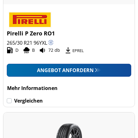
Pirelli P Zero RO1
265/30 R21
96
Y
XL
D
B
72 db
EPREL
ANGEBOT ANFORDERN
Mehr Informationen
Vergleichen