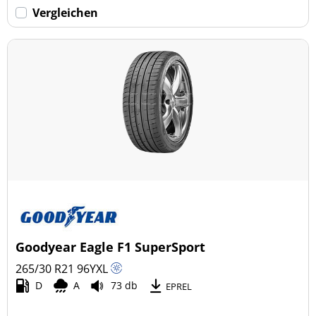
Vergleichen
Goodyear Eagle F1 SuperSport
265/30 R21
96
Y
XL
D
A
73 db
EPREL