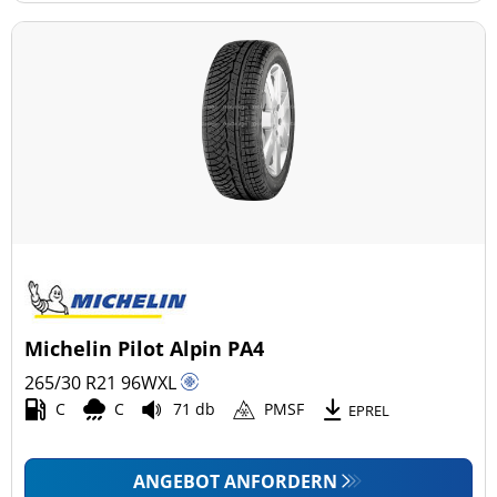
Michelin Pilot Alpin PA4
265/30 R21
96
W
XL
C
C
71 db
PMSF
EPREL
ANGEBOT ANFORDERN