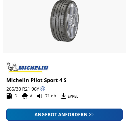
Michelin Pilot Sport 4 S
265/30 R21
96
Y
D
A
71 db
EPREL
ANGEBOT ANFORDERN