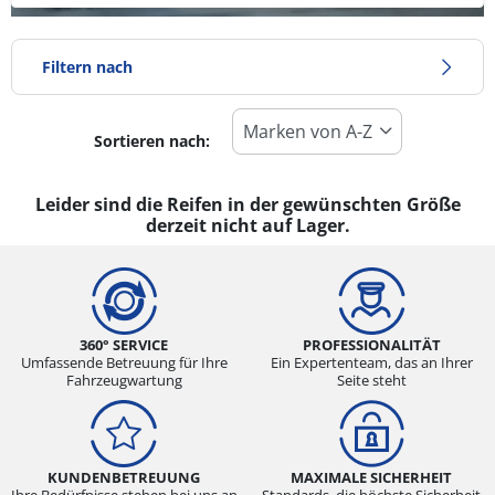
Filtern nach
Sortieren nach:
Reifentyp
Alle Arten (0)
Leider sind die Reifen in der gewünschten Größe
derzeit nicht auf Lager.
Winter (0)
Sommer (0)
Ganzjahresreifen (0)
360° SERVICE
PROFESSIONALITÄT
Umfassende Betreuung für Ihre
Ein Expertenteam, das an Ihrer
Fahrzeugwartung
Seite steht
Fahrzeugmodell
Alle Arten (0)
Pkw (0)
KUNDENBETREUUNG
MAXIMALE SICHERHEIT