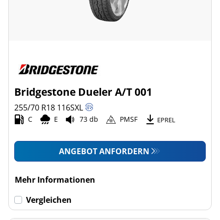
Bridgestone Dueler A/T 001
255/70 R18
116
S
XL
C
E
73 db
PMSF
EPREL
ANGEBOT ANFORDERN
Mehr Informationen
Vergleichen