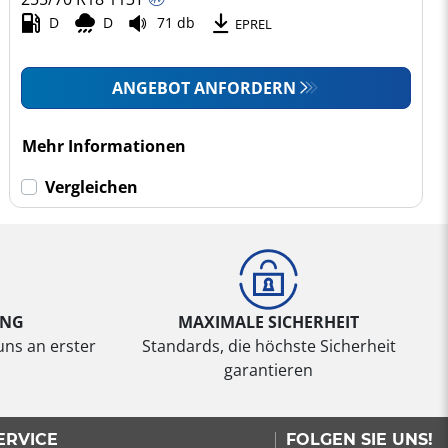
D
D
71 db
EPREL
ANGEBOT ANFORDERN
Mehr Informationen
Vergleichen
UNG
MAXIMALE SICHERHEIT
uns an erster
Standards, die höchste Sicherheit
garantieren
ERVICE
FOLGEN SIE UNS!