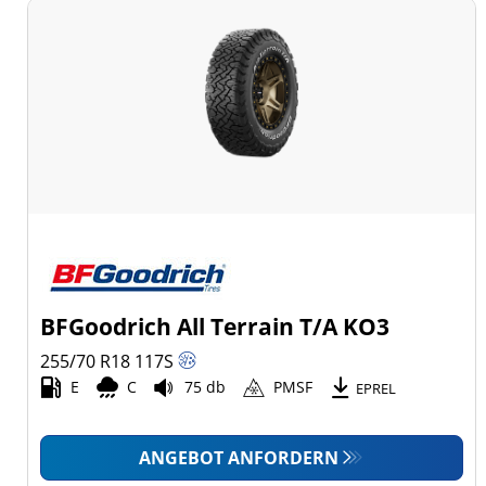
BFGoodrich All Terrain T/A KO3
255/70 R18
117
S
E
C
75 db
PMSF
EPREL
ANGEBOT ANFORDERN