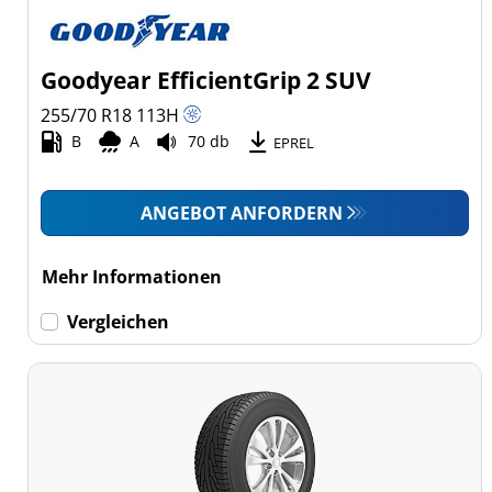
Goodyear EfficientGrip 2 SUV
255/70 R18
113
H
B
A
70 db
EPREL
ANGEBOT ANFORDERN
Mehr Informationen
Vergleichen