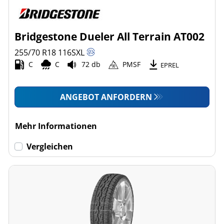
Bridgestone Dueler All Terrain AT002
255/70 R18
116
S
XL
C
C
72 db
PMSF
EPREL
ANGEBOT ANFORDERN
Mehr Informationen
Vergleichen