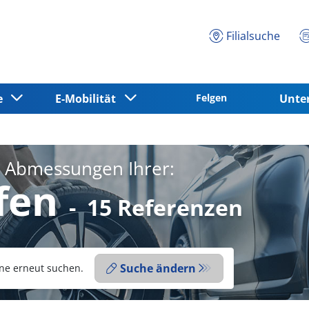
Filialsuche
ce
E-Mobilität
Felgen
Unt
e Abmessungen Ihrer:
fen
-
15 Referenzen
Suche ändern
ne erneut suchen.