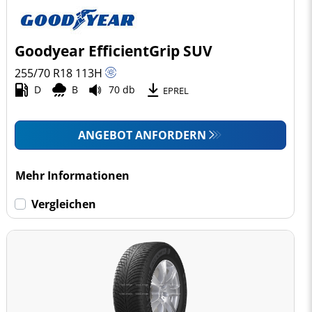
Goodyear EfficientGrip SUV
255/70 R18
113
H
D
B
70 db
EPREL
ANGEBOT ANFORDERN
Mehr Informationen
Vergleichen