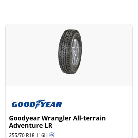
Goodyear Wrangler All-terrain
Adventure LR
255/70 R18
116
H