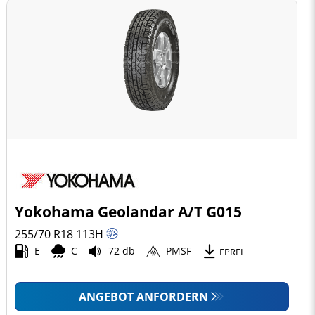
Yokohama Geolandar A/T G015
255/70 R18
113
H
E
C
72 db
PMSF
EPREL
ANGEBOT ANFORDERN