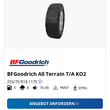
BFGoodrich All Terrain T/A KO2
255/70 R18
117
S
E
B
74 db
PMSF
EPREL
ANGEBOT ANFORDERN