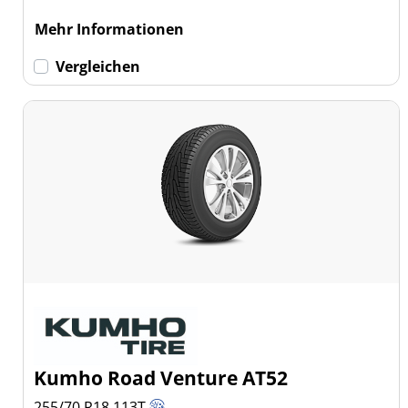
Mehr Informationen
Vergleichen
Kumho Road Venture AT52
255/70 R18
113
T