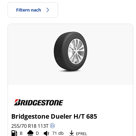
Filtern nach
Reifentyp
Alle Arten (15)
Winter (1)
Sommer (3)
Ganzjahresreifen (11)
Fahrzeugmodell
Alle Arten (15)
Bridgestone Dueler H/T 685
Pkw (2)
255/70 R18
113
T
4x4/Offroad (13)
B
D
71 db
EPREL