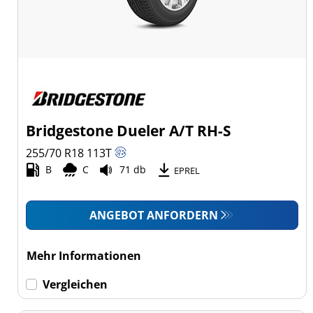
Bridgestone Dueler A/T RH-S
255/70 R18
113
T
B
C
71 db
EPREL
ANGEBOT ANFORDERN
Mehr Informationen
Vergleichen