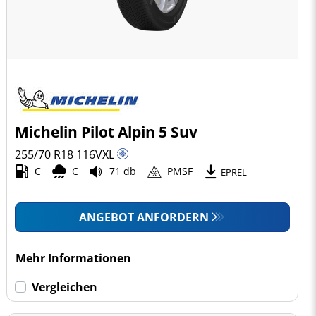
Michelin Pilot Alpin 5 Suv
255/70 R18
116
V
XL
C
C
71 db
PMSF
EPREL
ANGEBOT ANFORDERN
Mehr Informationen
Vergleichen