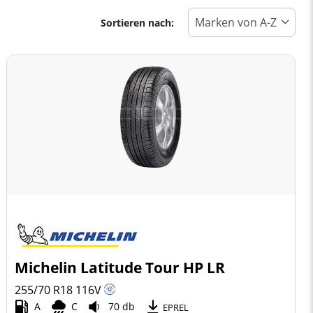
Sortieren nach:
Michelin Latitude Tour HP LR
255/70 R18
116
V
A
C
70 db
EPREL