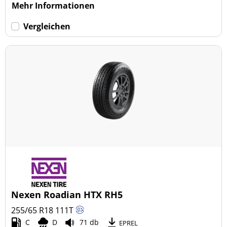
Mehr Informationen
Vergleichen
Nexen Roadian HTX RH5
255/65 R18
111
T
C
D
71 db
EPREL