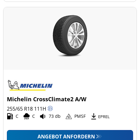
Michelin CrossClimate2 A/W
255/65 R18
111
H
C
C
73 db
PMSF
EPREL
ANGEBOT ANFORDERN