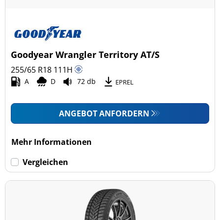
Alle Arten (8)
Pkw (2)
4x4/Offroad (6)
Goodyear Wrangler Territory AT/S
Transporter (0)
255/65 R18
111
H
Wohnmobil (0)
A
D
72 db
EPREL
LKW (0)
ANGEBOT ANFORDERN
Run-flat (mit Notlaufeigenschaft)
Mehr Informationen
Run-flat (mit Notlaufeigenschaft) (0)
Vergleichen
Keine Run-flat (8)
mehr Optionen