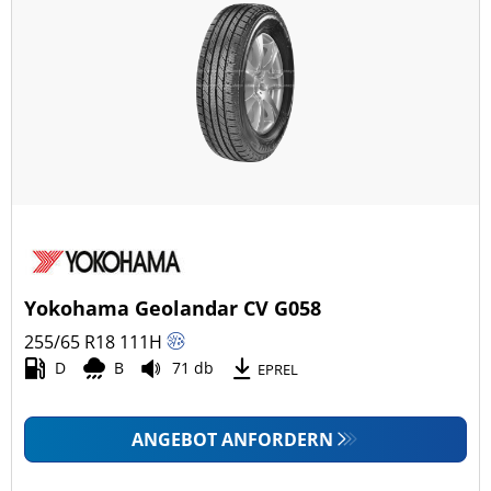
Yokohama Geolandar CV G058
255/65 R18
111
H
D
B
71 db
EPREL
ANGEBOT ANFORDERN