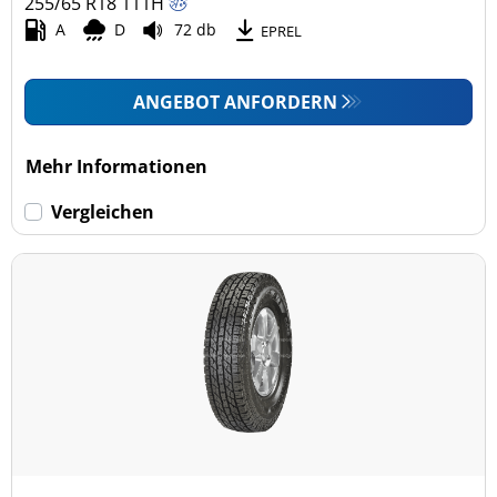
255/65 R18
111
H
A
D
72 db
EPREL
ANGEBOT ANFORDERN
Mehr Informationen
Vergleichen