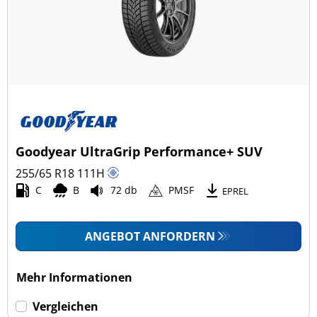
Goodyear UltraGrip Performance+ SUV
255/65 R18
111
H
C
B
72 db
PMSF
EPREL
ANGEBOT ANFORDERN
Mehr Informationen
Vergleichen