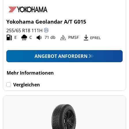
Yokohama Geolandar A/T G015
255/65 R18
111
H
E
C
71 db
PMSF
EPREL
ANGEBOT ANFORDERN
Mehr Informationen
Vergleichen