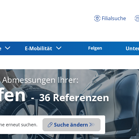
Filialsuche
ce
E-Mobilität
Felgen
Unt
e Abmessungen Ihrer:
fen
-
36 Referenzen
Suche ändern
ne erneut suchen.