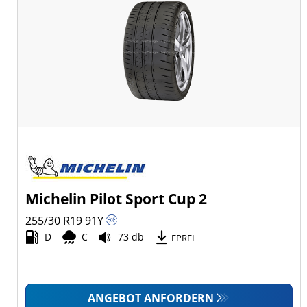
Michelin Pilot Sport Cup 2
255/30 R19
91
Y
D
C
73 db
EPREL
ANGEBOT ANFORDERN