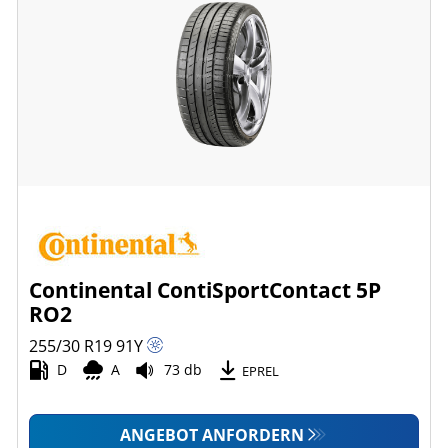
Continental ContiSportContact 5P
RO2
255/30 R19
91
Y
D
A
73 db
EPREL
ANGEBOT ANFORDERN