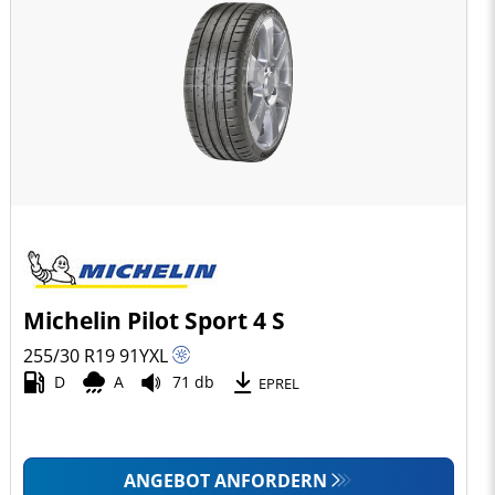
Michelin Pilot Sport 4 S
255/30 R19
91
Y
XL
D
A
71 db
EPREL
ANGEBOT ANFORDERN