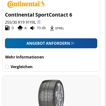
Continental SportContact 6
255/30 R19
91
Y
XL
D
A
73 db
EPREL
ANGEBOT ANFORDERN
Mehr Informationen
Vergleichen