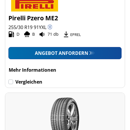
Pirelli Pzero ME2
255/30 R19
91
Y
XL
D
B
71 db
EPREL
ANGEBOT ANFORDERN
Mehr Informationen
Vergleichen