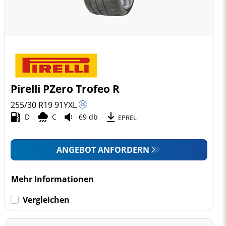
Pirelli PZero Trofeo R
255/30 R19
91
Y
XL
D
C
69 db
EPREL
ANGEBOT ANFORDERN
Mehr Informationen
Vergleichen