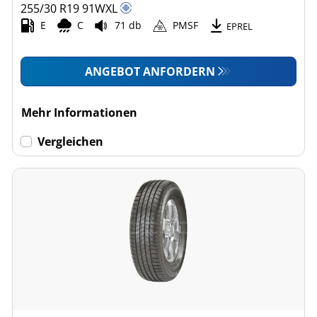
255/30 R19
91
W
XL
E
C
71 db
PMSF
EPREL
ANGEBOT ANFORDERN
Mehr Informationen
Vergleichen