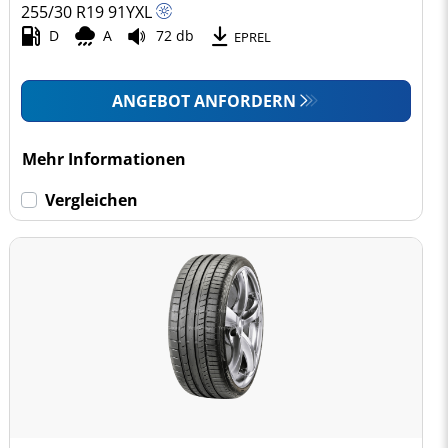
255/30 R19
91
Y
XL
D
A
72 db
EPREL
ANGEBOT ANFORDERN
Mehr Informationen
Vergleichen