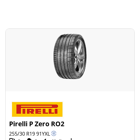
Pirelli P Zero RO2
255/30 R19
91
Y
XL