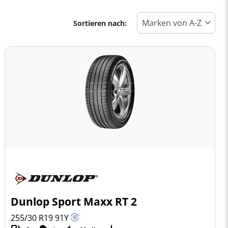
Sortieren nach:
Dunlop Sport Maxx RT 2
255/30 R19
91
Y