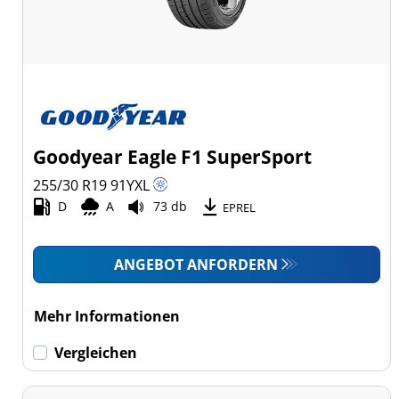
Goodyear Eagle F1 SuperSport
255/30 R19
91
Y
XL
D
A
73 db
EPREL
ANGEBOT ANFORDERN
Mehr Informationen
Vergleichen