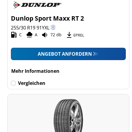
Dunlop Sport Maxx RT 2
255/30 R19
91
Y
XL
C
A
72 db
EPREL
ANGEBOT ANFORDERN
Mehr Informationen
Vergleichen