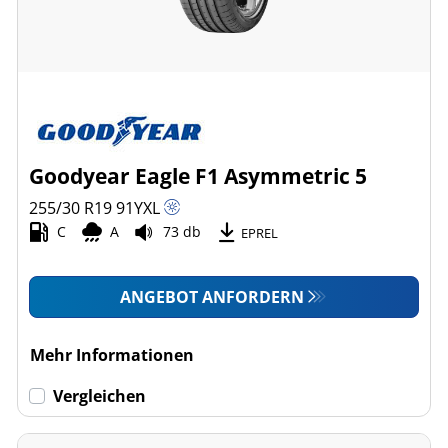
Goodyear Eagle F1 Asymmetric 5
255/30 R19
91
Y
XL
C
A
73 db
EPREL
ANGEBOT ANFORDERN
Mehr Informationen
Vergleichen