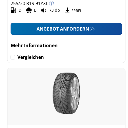
255/30 R19
91
Y
XL
D
B
73 db
EPREL
ANGEBOT ANFORDERN
Mehr Informationen
Vergleichen