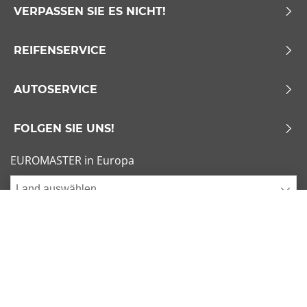
VERPASSEN SIE ES NICHT!
REIFENSERVICE
AUTOSERVICE
FOLGEN SIE UNS!
EUROMASTER in Europa
Land auswählen
Allgemeine Geschäftsbedingungen
x
1/6
Sitemap
Impressum
Beliebte Dimensionen
Cookies verwalten
205/55 R16 91V