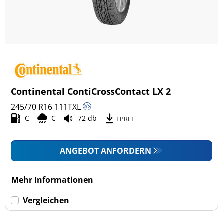
Continental ContiCrossContact LX 2
245/70 R16
111
T
XL
C
C
72 db
EPREL
ANGEBOT ANFORDERN
Mehr Informationen
Vergleichen