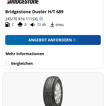
Bridgestone Dueler H/T 689
245/70 R16
111
S
XL
C
D
72 db
EPREL
ANGEBOT ANFORDERN
Mehr Informationen
Vergleichen