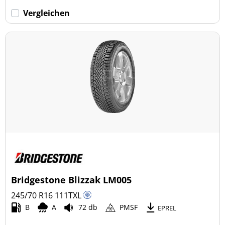
Vergleichen
Bridgestone Blizzak LM005
245/70 R16
111
T
XL
B
A
72 db
PMSF
EPREL