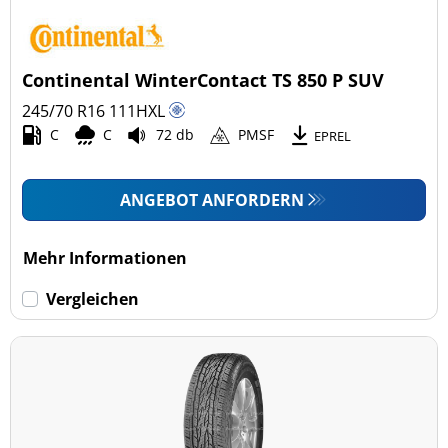
Continental WinterContact TS 850 P SUV
245/70 R16
111
H
XL
C
C
72 db
PMSF
EPREL
ANGEBOT ANFORDERN
Mehr Informationen
Vergleichen