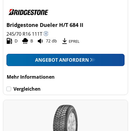
Bridgestone Dueler H/T 684 II
245/70 R16
111
T
D
B
72 db
EPREL
ANGEBOT ANFORDERN
Mehr Informationen
Vergleichen