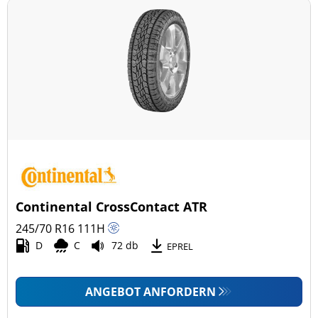
Continental CrossContact ATR
245/70 R16
111
H
D
C
72 db
EPREL
ANGEBOT ANFORDERN