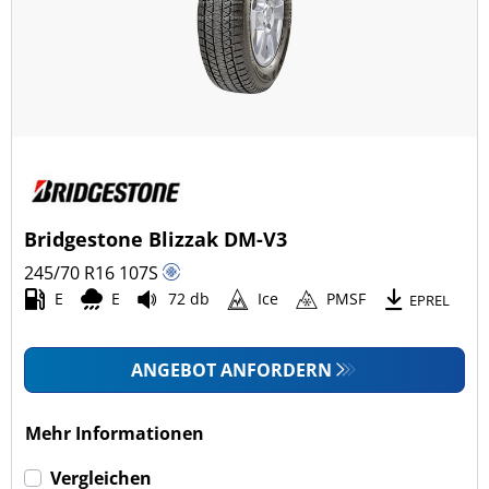
Bridgestone Blizzak DM-V3
245/70 R16
107
S
E
E
72 db
Ice
PMSF
EPREL
ANGEBOT ANFORDERN
Mehr Informationen
Vergleichen