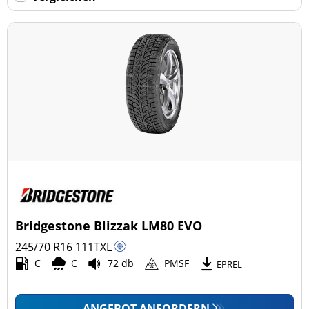
Keine Run-flat (54)
mehr Optionen
Bridgestone Blizzak LM80 EVO
245/70 R16
111
T
XL
C
C
72 db
PMSF
EPREL
ANGEBOT ANFORDERN