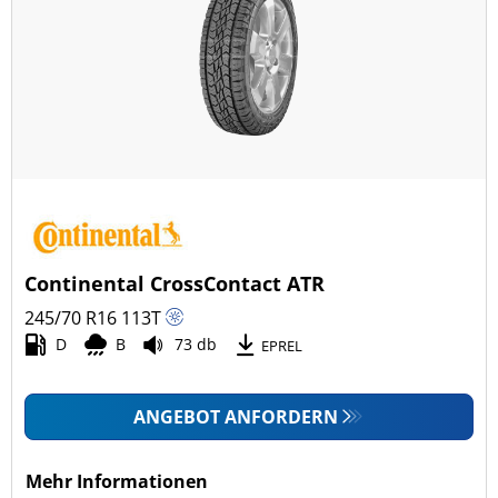
Continental CrossContact ATR
245/70 R16
113
T
D
B
73 db
EPREL
ANGEBOT ANFORDERN
Mehr Informationen