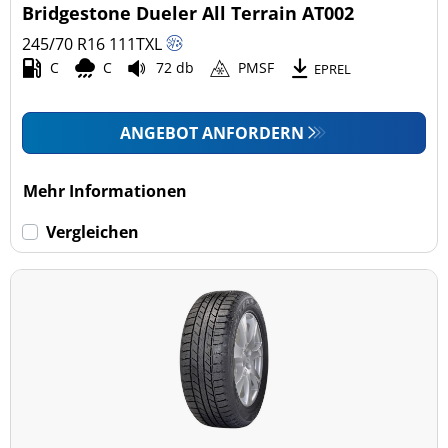
Bridgestone Dueler All Terrain AT002
245/70 R16
111
T
XL
C
C
72 db
PMSF
EPREL
ANGEBOT ANFORDERN
Mehr Informationen
Vergleichen