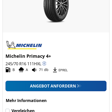
Ganzjahresreifen (24)
Fahrzeugmodell
Alle Arten (54)
Pkw (11)
4x4/Offroad (43)
Michelin Primacy 4+
Transporter (0)
245/70 R16
111
H
XL
Wohnmobil (0)
B
A
71 db
EPREL
LKW (0)
ANGEBOT ANFORDERN
Run-flat (mit Notlaufeigenschaft)
Mehr Informationen
Run-flat (mit Notlaufeigenschaft) (0)
Vergleichen