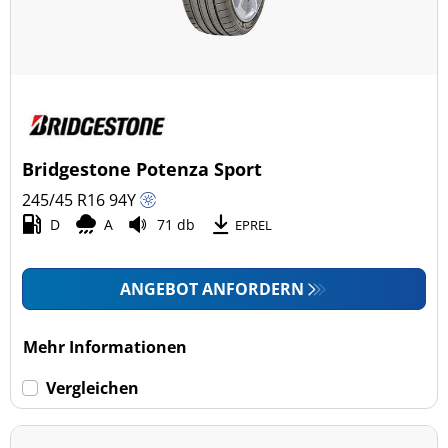
Bridgestone Potenza Sport
245/45 R16
94
Y
D
A
71 db
EPREL
ANGEBOT ANFORDERN
Mehr Informationen
Vergleichen