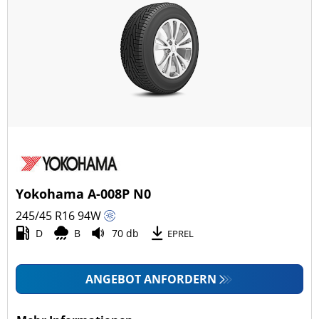
Yokohama A-008P N0
245/45 R16
94
W
D
B
70 db
EPREL
ANGEBOT ANFORDERN