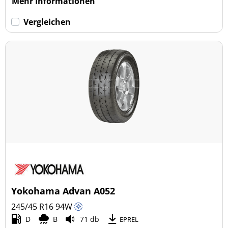
Mehr Informationen
Vergleichen
Yokohama Advan A052
245/45 R16
94
W
D
B
71 db
EPREL