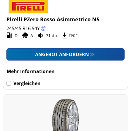
Pkw (4)
4x4/Offroad (0)
Pirelli PZero Rosso Asimmetrico N5
Transporter (0)
245/45 R16
94
Y
Wohnmobil (0)
D
A
71 db
EPREL
LKW (0)
ANGEBOT ANFORDERN
Run-flat (mit Notlaufeigenschaft)
Mehr Informationen
Run-flat (mit Notlaufeigenschaft) (0)
Vergleichen
Keine Run-flat (4)
mehr Optionen