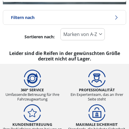
Filtern nach
Sortieren nach:
Reifentyp
Alle Arten (0)
Leider sind die Reifen in der gewünschten Größe
derzeit nicht auf Lager.
Winter (0)
Sommer (0)
Ganzjahresreifen (0)
360° SERVICE
PROFESSIONALITÄT
Umfassende Betreuung für Ihre
Ein Expertenteam, das an Ihrer
Fahrzeugwartung
Seite steht
Fahrzeugmodell
Alle Arten (0)
Pkw (0)
KUNDENBETREUUNG
MAXIMALE SICHERHEIT