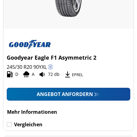
Goodyear Eagle F1 Asymmetric 2
245/30 R20
90
Y
XL
D
A
72 db
EPREL
ANGEBOT ANFORDERN
Mehr Informationen
Vergleichen