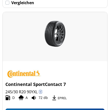
Vergleichen
Continental SportContact 7
245/30 R20
90
Y
XL
D
A
72 db
EPREL