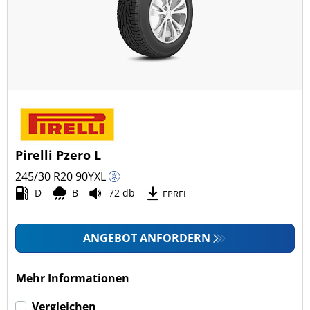
Ganzjahresreifen (0)
Fahrzeugmodell
Alle Arten (36)
Pkw (35)
4x4/Offroad (1)
Pirelli Pzero L
Transporter (0)
245/30 R20
90
Y
XL
Wohnmobil (0)
D
B
72 db
EPREL
LKW (0)
ANGEBOT ANFORDERN
Run-flat (mit Notlaufeigenschaft)
Mehr Informationen
Run-flat (mit Notlaufeigenschaft) (1)
Vergleichen