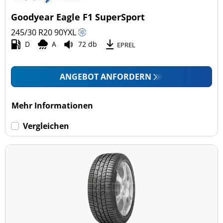
Goodyear Eagle F1 SuperSport
245/30 R20
90
Y
XL
D
A
72 db
EPREL
ANGEBOT ANFORDERN
Mehr Informationen
Vergleichen