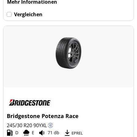
Mehr Informationen
Vergleichen
Bridgestone Potenza Race
245/30 R20
90
Y
XL
D
E
71 db
EPREL