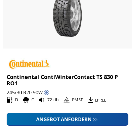
Continental ContiWinterContact TS 830 P
RO1
245/30 R20
90
W
D
C
72 db
PMSF
EPREL
ANGEBOT ANFORDERN