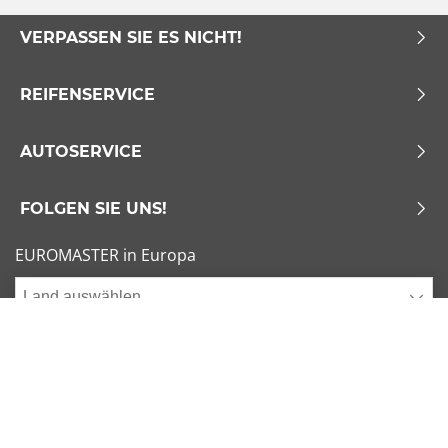
VERPASSEN SIE ES NICHT!
REIFENSERVICE
AUTOSERVICE
FOLGEN SIE UNS!
EUROMASTER in Europa
Land auswählen
Allgemeine Geschäftsbedingungen
x
1/6
Sitemap
Impressum
Beliebte Dimensionen
Cookies verwalten