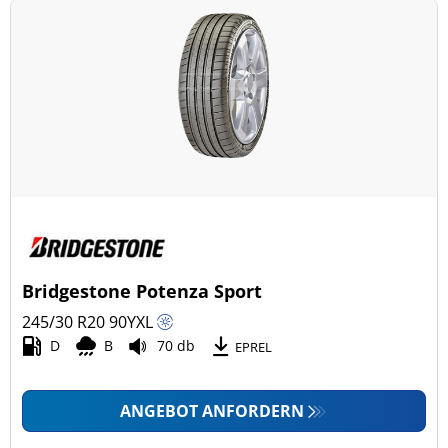
Bridgestone Potenza Sport
245/30 R20
90
Y
XL
D
B
70 db
EPREL
ANGEBOT ANFORDERN