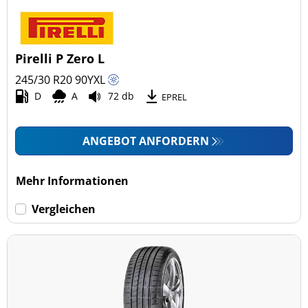
Pirelli P Zero L
245/30 R20
90
Y
XL
D
A
72 db
EPREL
ANGEBOT ANFORDERN
Mehr Informationen
Vergleichen