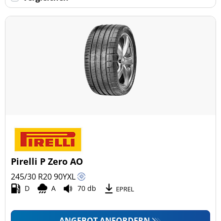
Keine Run-flat (36)
mehr Optionen
Pirelli P Zero AO
245/30 R20
90
Y
XL
D
A
70 db
EPREL
ANGEBOT ANFORDERN