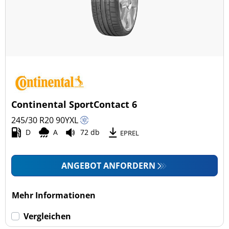
Continental SportContact 6
245/30 R20
90
Y
XL
D
A
72 db
EPREL
ANGEBOT ANFORDERN
Mehr Informationen
Vergleichen