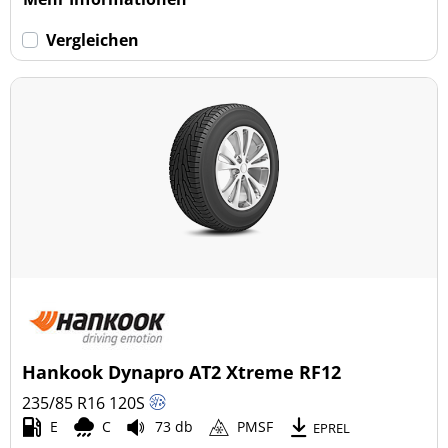
Vergleichen
Hankook Dynapro AT2 Xtreme RF12
235/85 R16
120
S
E
C
73 db
PMSF
EPREL