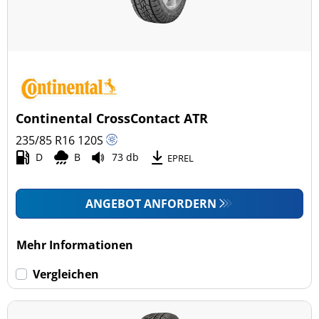
Fahrzeugmodell
Alle Arten (13)
Pkw (0)
4x4/Offroad (11)
Continental CrossContact ATR
Transporter (2)
235/85 R16
120
S
Wohnmobil (0)
D
B
73 db
EPREL
LKW (0)
ANGEBOT ANFORDERN
Run-flat (mit Notlaufeigenschaft)
Mehr Informationen
Run-flat (mit Notlaufeigenschaft) (0)
Vergleichen
Keine Run-flat (13)