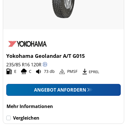
Yokohama Geolandar A/T G015
235/85 R16
120
R
E
C
73 db
PMSF
EPREL
ANGEBOT ANFORDERN
Mehr Informationen
Vergleichen