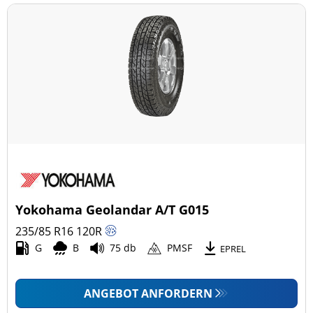
Yokohama Geolandar A/T G015
235/85 R16
120
R
G
B
75 db
PMSF
EPREL
ANGEBOT ANFORDERN