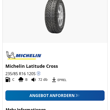
mehr Optionen
Michelin Latitude Cross
235/85 R16
120
S
C
B
72 db
EPREL
ANGEBOT ANFORDERN
Mehr Informationen