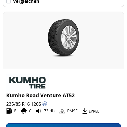
Vergleichen
Kumho Road Venture AT52
235/85 R16
120
S
E
C
73 db
PMSF
EPREL