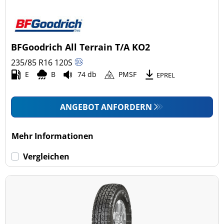
BFGoodrich All Terrain T/A KO2
235/85 R16
120
S
E
B
74 db
PMSF
EPREL
ANGEBOT ANFORDERN
Mehr Informationen
Vergleichen