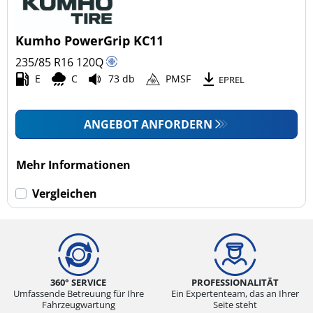
Kumho PowerGrip KC11
235/85 R16
120
Q
E
C
73 db
PMSF
EPREL
ANGEBOT ANFORDERN
Mehr Informationen
Vergleichen
360° SERVICE
PROFESSIONALITÄT
Umfassende Betreuung für Ihre
Ein Expertenteam, das an Ihrer
Fahrzeugwartung
Seite steht