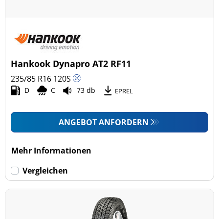
Hankook Dynapro AT2 RF11
235/85 R16
120
S
D
C
73 db
EPREL
ANGEBOT ANFORDERN
Mehr Informationen
Vergleichen