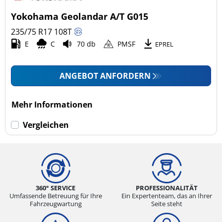
4x4/Offroad (1)
Yokohama Geolandar A/T G015
Transporter (0)
235/75 R17
108
T
Wohnmobil (0)
E
C
70 db
PMSF
EPREL
LKW (0)
ANGEBOT ANFORDERN
Run-flat (mit Notlaufeigenschaft)
Mehr Informationen
Run-flat (mit Notlaufeigenschaft) (0)
Vergleichen
Keine Run-flat (1)
mehr Optionen
360° SERVICE
PROFESSIONALITÄT
Umfassende Betreuung für Ihre
Ein Expertenteam, das an Ihrer
Fahrzeugwartung
Seite steht