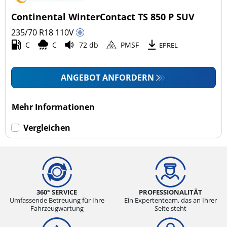
4x4/Offroad (0)
Continental WinterContact TS 850 P SUV
Transporter (0)
235/70 R18
110
V
Wohnmobil (0)
C
C
72 db
PMSF
EPREL
LKW (0)
ANGEBOT ANFORDERN
Run-flat (mit Notlaufeigenschaft)
Mehr Informationen
Run-flat (mit Notlaufeigenschaft) (0)
Vergleichen
Keine Run-flat (1)
mehr Optionen
360° SERVICE
PROFESSIONALITÄT
Umfassende Betreuung für Ihre
Ein Expertenteam, das an Ihrer
Fahrzeugwartung
Seite steht