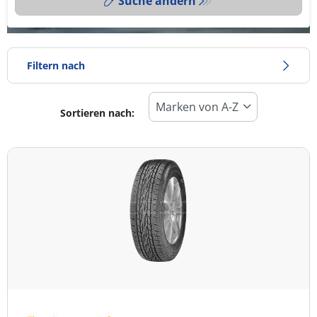
Suche ändern
Filtern nach
Sortieren nach:
Reifentyp
Alle Arten (3)
Winter (0)
Sommer (0)
Ganzjahresreifen (3)
Fahrzeugmodell
Alle Arten (3)