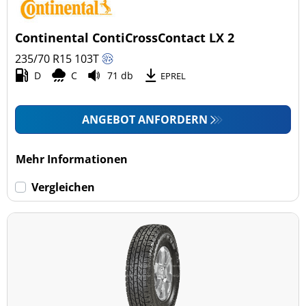
Pkw (0)
4x4/Offroad (3)
Continental ContiCrossContact LX 2
Transporter (0)
235/70 R15
103
T
Wohnmobil (0)
D
C
71 db
EPREL
LKW (0)
ANGEBOT ANFORDERN
Run-flat (mit Notlaufeigenschaft)
Mehr Informationen
Run-flat (mit Notlaufeigenschaft) (0)
Vergleichen
Keine Run-flat (3)
mehr Optionen