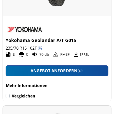
Yokohama Geolandar A/T G015
235/70 R15
102
T
E
C
70 db
PMSF
EPREL
ANGEBOT ANFORDERN
Mehr Informationen
Vergleichen