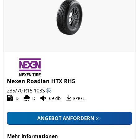
Nexen Roadian HTX RH5
235/70 R15
103
S
D
D
69 db
EPREL
ANGEBOT ANFORDERN
Mehr Informationen