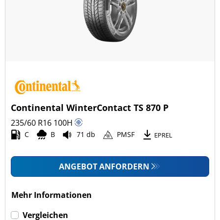
Continental WinterContact TS 870 P
235/60 R16
100
H
C
B
71 db
PMSF
EPREL
ANGEBOT ANFORDERN
Mehr Informationen
Vergleichen