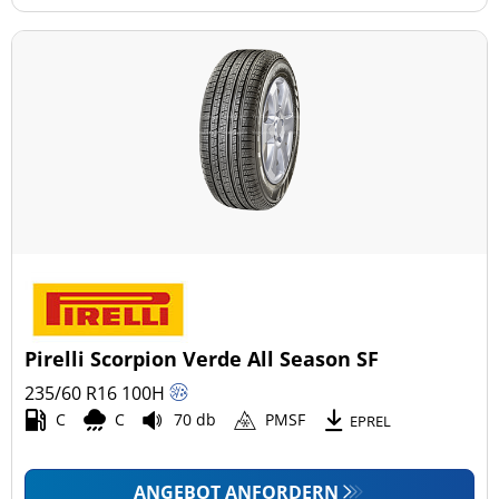
Pirelli Scorpion Verde All Season SF
235/60 R16
100
H
C
C
70 db
PMSF
EPREL
ANGEBOT ANFORDERN