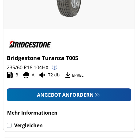
Bridgestone Turanza T005
235/60 R16
104
H
XL
B
A
72 db
EPREL
ANGEBOT ANFORDERN
Mehr Informationen
Vergleichen