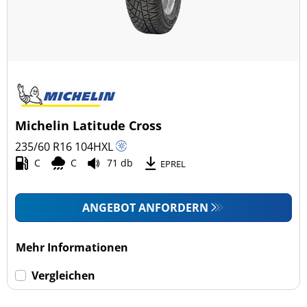
Michelin Latitude Cross
235/60 R16
104
H
XL
C
C
71 db
EPREL
ANGEBOT ANFORDERN
Mehr Informationen
Vergleichen