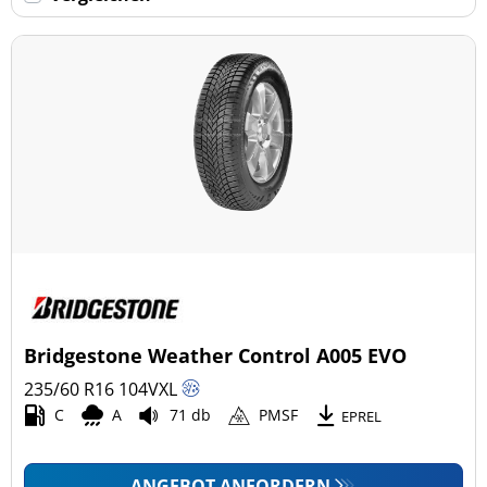
Keine Run-flat (71)
mehr Optionen
Bridgestone Weather Control A005 EVO
235/60 R16
104
V
XL
C
A
71 db
PMSF
EPREL
ANGEBOT ANFORDERN