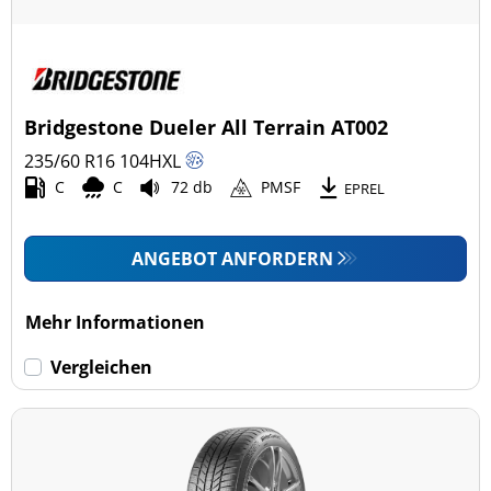
Bridgestone Dueler All Terrain AT002
235/60 R16
104
H
XL
C
C
72 db
PMSF
EPREL
ANGEBOT ANFORDERN
Mehr Informationen
Vergleichen