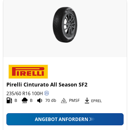
Pirelli Cinturato All Season SF2
235/60 R16
100
H
B
B
70 db
PMSF
EPREL
ANGEBOT ANFORDERN