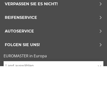
VERPASSEN SIE ES NICHT!
REIFENSERVICE
AUTOSERVICE
FOLGEN SIE UNS!
EUROMASTER in Europa
Land auswählen
Allgemeine Geschäftsbedingungen
x
1/6
Sitemap
Impressum
Beliebte Dimensionen
Cookies verwalten
205/55 R16 91V