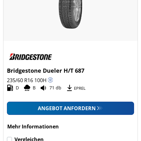
Ganzjahresreifen (22)
Fahrzeugmodell
Alle Arten (71)
Pkw (39)
4x4/Offroad (31)
Bridgestone Dueler H/T 687
Transporter (1)
235/60 R16
100
H
Wohnmobil (0)
D
B
71 db
EPREL
LKW (0)
ANGEBOT ANFORDERN
Run-flat (mit Notlaufeigenschaft)
Mehr Informationen
Run-flat (mit Notlaufeigenschaft) (0)
Vergleichen