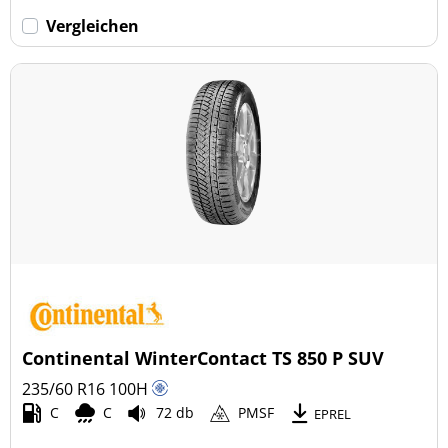
Vergleichen
Continental WinterContact TS 850 P SUV
235/60 R16
100
H
C
C
72 db
PMSF
EPREL