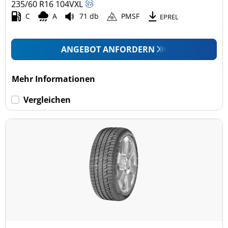
235/60 R16
104
V
XL
C
A
71 db
PMSF
EPREL
ANGEBOT ANFORDERN
Mehr Informationen
Vergleichen