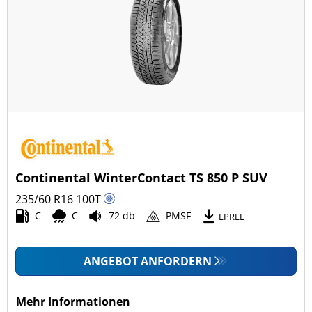
Continental WinterContact TS 850 P SUV
235/60 R16
100
T
C
C
72 db
PMSF
EPREL
ANGEBOT ANFORDERN
Mehr Informationen