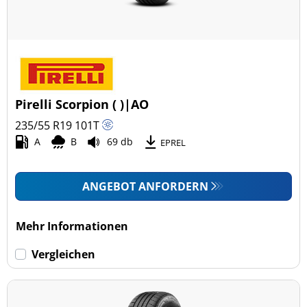
Pirelli Scorpion ( )|AO
235/55 R19
101
T
A
B
69 db
EPREL
ANGEBOT ANFORDERN
Mehr Informationen
Vergleichen