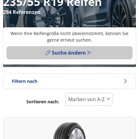
235/55 R19 Reifen
294 Referenzen
Wenn Ihre Reifengröße nicht übereinstimmt, können Sie
gerne erneut suchen.
Suche ändern
Filtern nach
Sortieren nach:
Reifentyp
Alle Arten (294)
Winter (63)
Sommer (179)