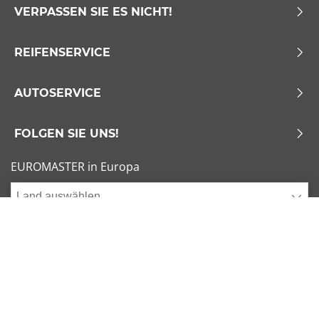
VERPASSEN SIE ES NICHT!
REIFENSERVICE
AUTOSERVICE
FOLGEN SIE UNS!
EUROMASTER in Europa
Land auswählen
Allgemeine Geschäftsbedingungen
x
1/6
Sitemap
Impressum
Beliebte Dimensionen
Cookies verwalten
205/55 R16 91V