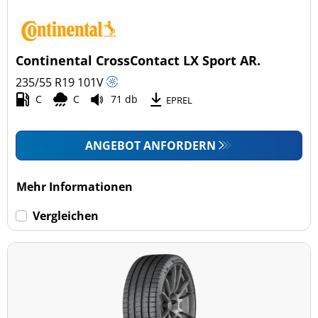
Continental CrossContact LX Sport AR.
235/55 R19
101
V
C
C
71 db
EPREL
ANGEBOT ANFORDERN
Mehr Informationen
Vergleichen