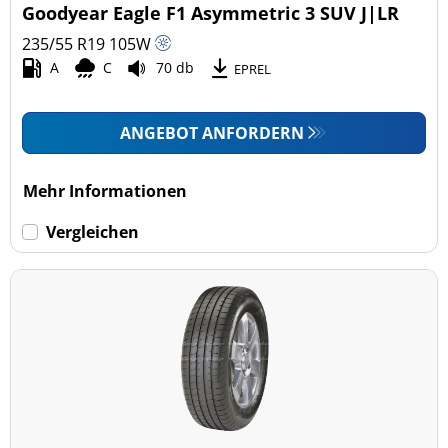
Goodyear Eagle F1 Asymmetric 3 SUV J|LR
235/55 R19
105
W
A
C
70 db
EPREL
ANGEBOT ANFORDERN
Mehr Informationen
Vergleichen