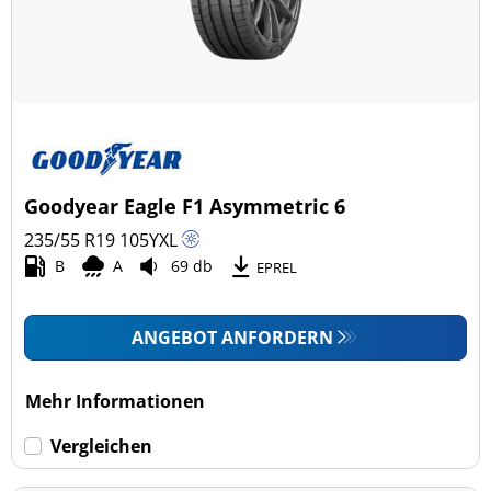
Goodyear Eagle F1 Asymmetric 6
235/55 R19
105
Y
XL
B
A
69 db
EPREL
ANGEBOT ANFORDERN
Mehr Informationen
Vergleichen