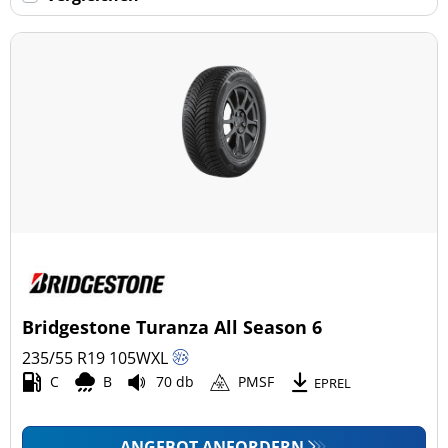
Keine Run-flat (294)
mehr Optionen
Bridgestone Turanza All Season 6
235/55 R19
105
W
XL
C
B
70 db
PMSF
EPREL
ANGEBOT ANFORDERN