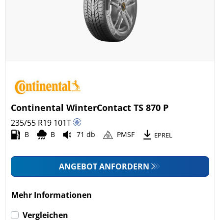
Continental WinterContact TS 870 P
235/55 R19
101
T
B
B
71 db
PMSF
EPREL
ANGEBOT ANFORDERN
Mehr Informationen
Vergleichen