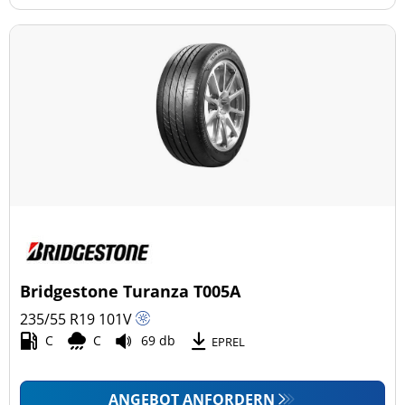
Bridgestone Turanza T005A
235/55 R19
101
V
C
C
69 db
EPREL
ANGEBOT ANFORDERN