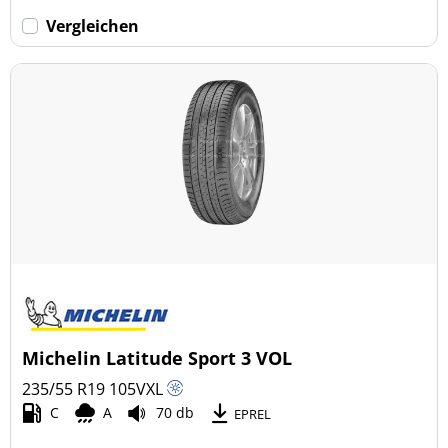
Vergleichen
Michelin Latitude Sport 3 VOL
235/55 R19
105
V
XL
C
A
70 db
EPREL