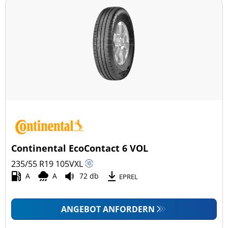
Continental EcoContact 6 VOL
235/55 R19
105
V
XL
A
A
72 db
EPREL
ANGEBOT ANFORDERN