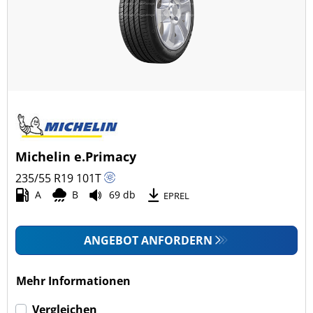
Ganzjahresreifen (55)
Fahrzeugmodell
Alle Arten (294)
Pkw (161)
4x4/Offroad (133)
Michelin e.Primacy
Transporter (0)
235/55 R19
101
T
Wohnmobil (0)
A
B
69 db
EPREL
LKW (0)
ANGEBOT ANFORDERN
Run-flat (mit Notlaufeigenschaft)
Mehr Informationen
Run-flat (mit Notlaufeigenschaft) (8)
Vergleichen