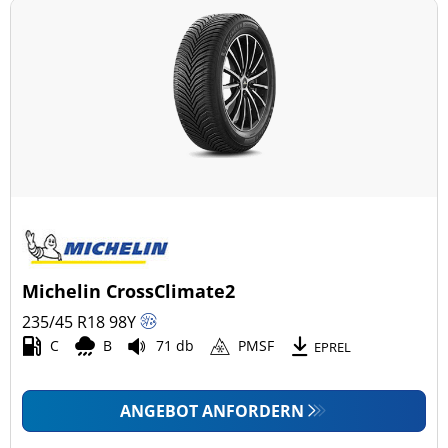
Michelin CrossClimate2
235/45 R18
98
Y
C
B
71 db
PMSF
EPREL
ANGEBOT ANFORDERN