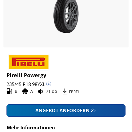
Pirelli Powergy
235/45 R18
98
Y
XL
B
A
71 db
EPREL
ANGEBOT ANFORDERN
Mehr Informationen