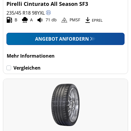
Pirelli Cinturato All Season SF3
235/45 R18
98
Y
XL
B
A
71 db
PMSF
EPREL
ANGEBOT ANFORDERN
Mehr Informationen
Vergleichen