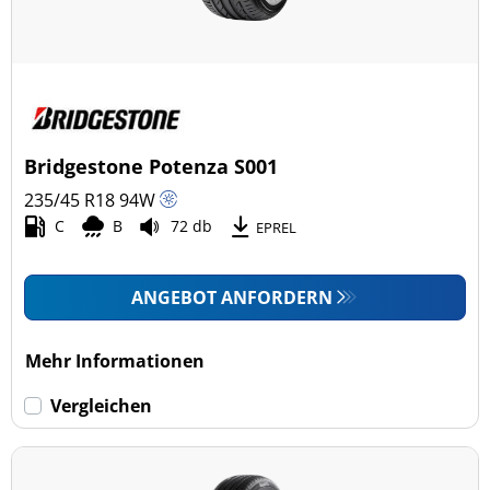
Bridgestone Potenza S001
235/45 R18
94
W
C
B
72 db
EPREL
ANGEBOT ANFORDERN
Mehr Informationen
Vergleichen