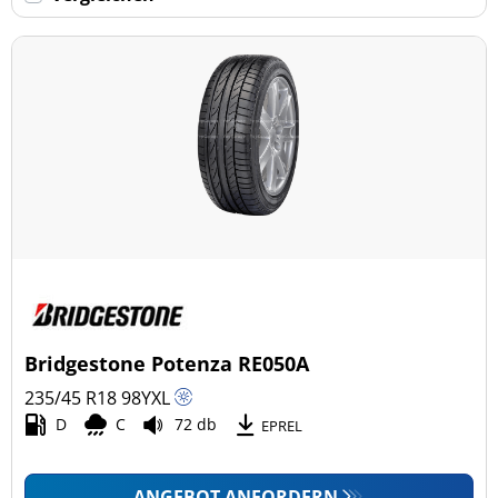
Keine Run-flat (191)
mehr Optionen
Bridgestone Potenza RE050A
235/45 R18
98
Y
XL
D
C
72 db
EPREL
ANGEBOT ANFORDERN