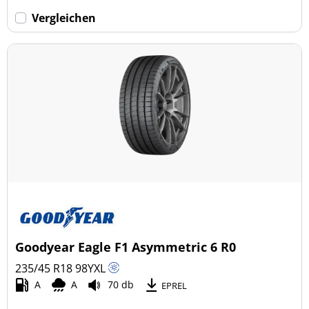
Vergleichen
Goodyear Eagle F1 Asymmetric 6 R0
235/45 R18
98
Y
XL
A
A
70 db
EPREL