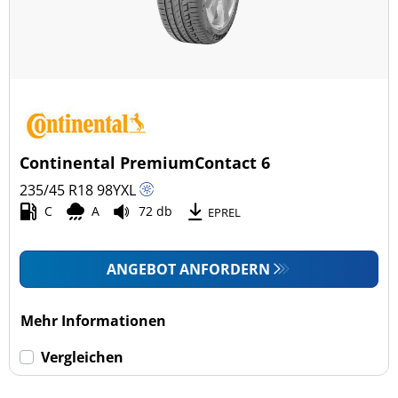
Continental PremiumContact 6
235/45 R18
98
Y
XL
C
A
72 db
EPREL
ANGEBOT ANFORDERN
Mehr Informationen
Vergleichen