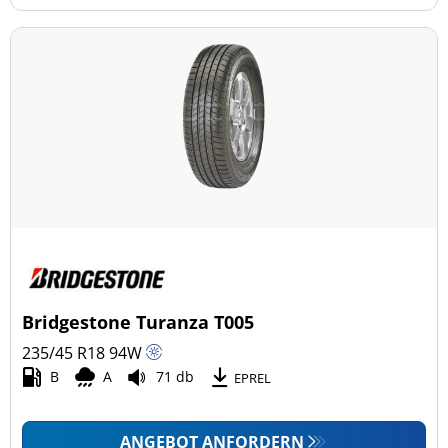
Bridgestone Turanza T005
235/45 R18
94
W
B
A
71 db
EPREL
ANGEBOT ANFORDERN