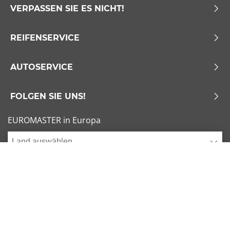
VERPASSEN SIE ES NICHT!
REIFENSERVICE
AUTOSERVICE
FOLGEN SIE UNS!
EUROMASTER in Europa
Land auswählen
Allgemeine Geschäftsbedingungen
x
1/6
Sitemap
Impressum
Beliebte Dimensionen
Cookies verwalten
205/55 R16 91V