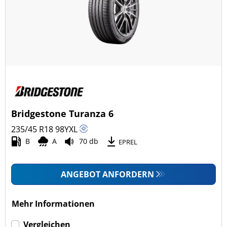
Ganzjahresreifen (25)
Fahrzeugmodell
Alle Arten (191)
Pkw (191)
4x4/Offroad (0)
Bridgestone Turanza 6
Transporter (0)
235/45 R18
98
Y
XL
Wohnmobil (0)
B
A
70 db
EPREL
LKW (0)
ANGEBOT ANFORDERN
Run-flat (mit Notlaufeigenschaft)
Mehr Informationen
Run-flat (mit Notlaufeigenschaft) (5)
Vergleichen