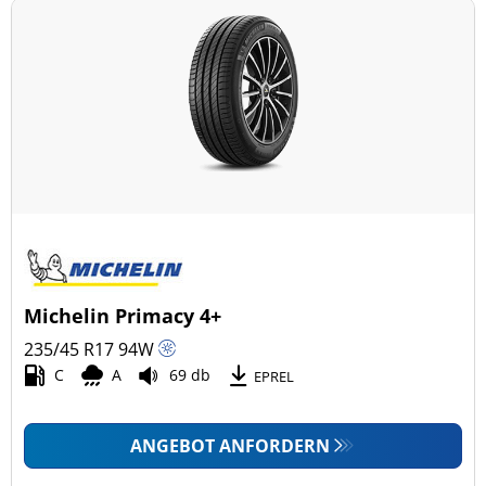
Michelin Primacy 4+
235/45 R17
94
W
C
A
69 db
EPREL
ANGEBOT ANFORDERN