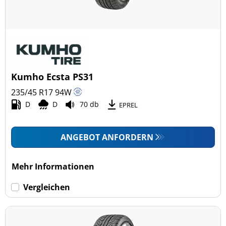
Kumho Ecsta PS31
235/45 R17
94
W
D
D
70 db
EPREL
ANGEBOT ANFORDERN
Mehr Informationen
Vergleichen