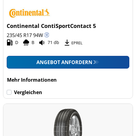
Continental ContiSportContact 5
235/45 R17
94
W
D
B
71 db
EPREL
ANGEBOT ANFORDERN
Mehr Informationen
Vergleichen