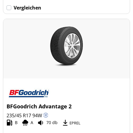
Vergleichen
BFGoodrich Advantage 2
235/45 R17
94
W
B
A
70 db
EPREL