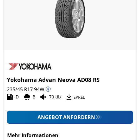
Yokohama Advan Neova AD08 RS
235/45 R17
94
W
D
B
70 db
EPREL
ANGEBOT ANFORDERN
Mehr Informationen