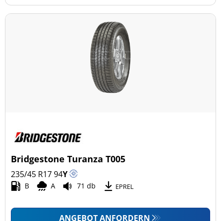
Bridgestone Turanza T005
235/45 R17
94
Y
B
A
71 db
EPREL
ANGEBOT ANFORDERN