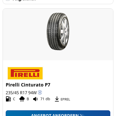
Keine Run-flat (106)
mehr Optionen
Pirelli Cinturato P7
235/45 R17
94
W
C
B
71 db
EPREL
ANGEBOT ANFORDERN