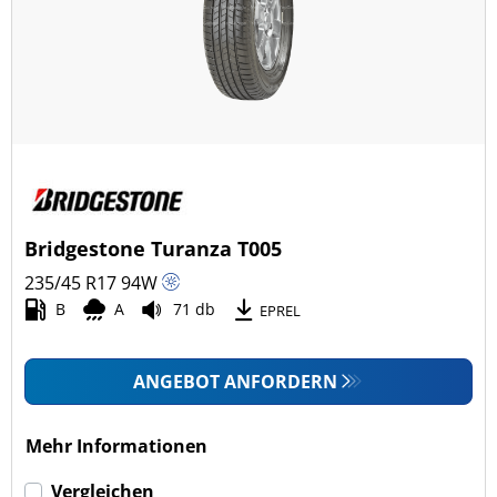
Ganzjahresreifen (20)
Fahrzeugmodell
Alle Arten (106)
Pkw (106)
4x4/Offroad (0)
Bridgestone Turanza T005
Transporter (0)
235/45 R17
94
W
Wohnmobil (0)
B
A
71 db
EPREL
LKW (0)
ANGEBOT ANFORDERN
Run-flat (mit Notlaufeigenschaft)
Mehr Informationen
Run-flat (mit Notlaufeigenschaft) (4)
Vergleichen