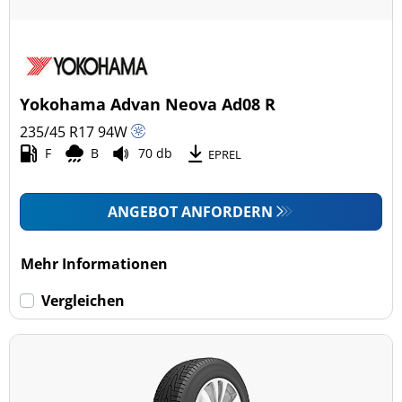
Yokohama Advan Neova Ad08 R
235/45 R17
94
W
F
B
70 db
EPREL
ANGEBOT ANFORDERN
Mehr Informationen
Vergleichen