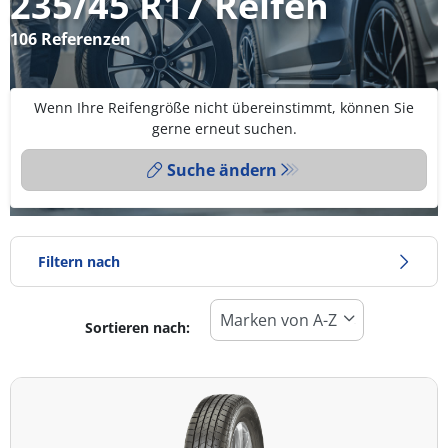
235/45 R17 Reifen
106 Referenzen
Wenn Ihre Reifengröße nicht übereinstimmt, können Sie
gerne erneut suchen.
Suche ändern
Filtern nach
Sortieren nach:
Reifentyp
Alle Arten (106)
Winter (0)
Sommer (89)