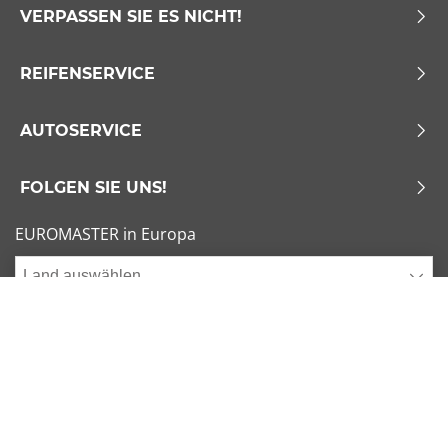
VERPASSEN SIE ES NICHT!
REIFENSERVICE
AUTOSERVICE
FOLGEN SIE UNS!
EUROMASTER in Europa
Land auswählen
Allgemeine Geschäftsbedingungen
x
1/6
Sitemap
Impressum
Beliebte Dimensionen
Cookies verwalten
205/55 R16 91V