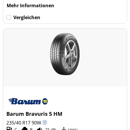
Mehr Informationen
Vergleichen
Barum Bravuris 5 HM
235/40 R17
90
W
C
B
71 db
EPREL