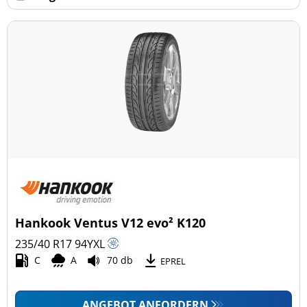
Hankook Ventus V12 evo² K120
235/40 R17
94
Y
XL
C
A
70 db
EPREL
ANGEBOT ANFORDERN