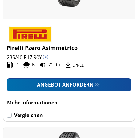
Fahrzeugmodell
Alle Arten (12)
Pkw (12)
4x4/Offroad (0)
Pirelli Pzero Asimmetrico
Transporter (0)
235/40 R17
90
Y
Wohnmobil (0)
D
B
71 db
EPREL
LKW (0)
ANGEBOT ANFORDERN
Run-flat (mit Notlaufeigenschaft)
Mehr Informationen
Run-flat (mit Notlaufeigenschaft) (0)
Vergleichen
Keine Run-flat (12)
mehr Optionen