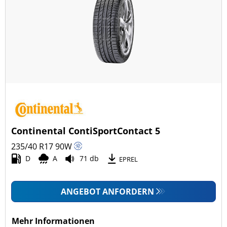
Continental ContiSportContact 5
235/40 R17
90
W
D
A
71 db
EPREL
ANGEBOT ANFORDERN
Mehr Informationen