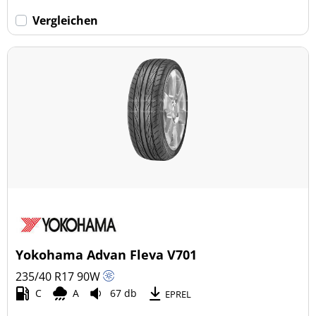
Vergleichen
Yokohama Advan Fleva V701
235/40 R17
90
W
C
A
67 db
EPREL