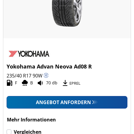
Yokohama Advan Neova Ad08 R
235/40 R17
90
W
F
B
70 db
EPREL
ANGEBOT ANFORDERN
Mehr Informationen
Vergleichen