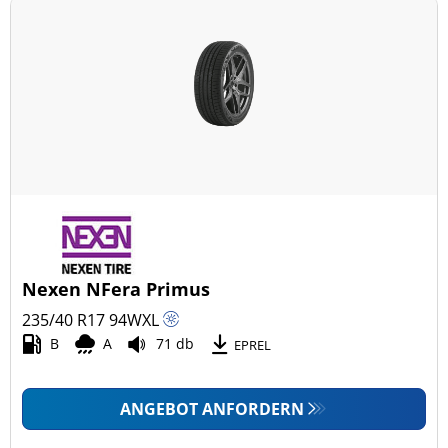
Nexen NFera Primus
235/40 R17
94
W
XL
B
A
71 db
EPREL
ANGEBOT ANFORDERN