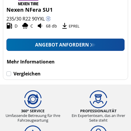
4x4/Offroad (0)
Nexen NFera SU1
Transporter (0)
235/30 R22
90
Y
XL
Wohnmobil (0)
D
C
68 db
EPREL
LKW (0)
ANGEBOT ANFORDERN
Run-flat (mit Notlaufeigenschaft)
Mehr Informationen
Run-flat (mit Notlaufeigenschaft) (0)
Vergleichen
Keine Run-flat (1)
mehr Optionen
360° SERVICE
PROFESSIONALITÄT
Umfassende Betreuung für Ihre
Ein Expertenteam, das an Ihrer
Fahrzeugwartung
Seite steht