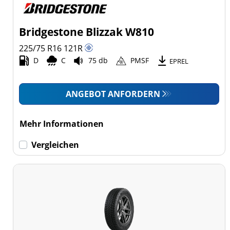
Bridgestone Blizzak W810
225/75 R16
121
R
D
C
75 db
PMSF
EPREL
ANGEBOT ANFORDERN
Mehr Informationen
Vergleichen