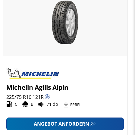
Michelin Agilis Alpin
225/75 R16
121
R
C
B
71 db
EPREL
ANGEBOT ANFORDERN