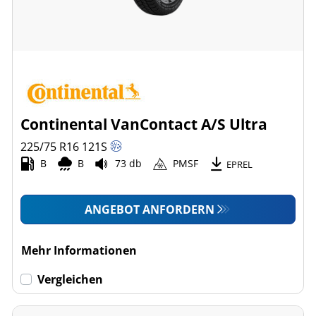
Continental VanContact A/S Ultra
225/75 R16
121
S
B
B
73 db
PMSF
EPREL
ANGEBOT ANFORDERN
Mehr Informationen
Vergleichen