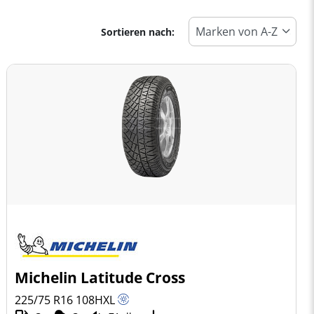
Sortieren nach:
Michelin Latitude Cross
225/75 R16
108
H
XL