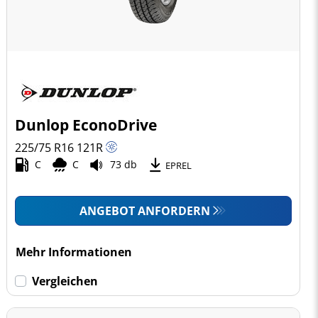
Dunlop EconoDrive
225/75 R16
121
R
C
C
73 db
EPREL
ANGEBOT ANFORDERN
Mehr Informationen
Vergleichen