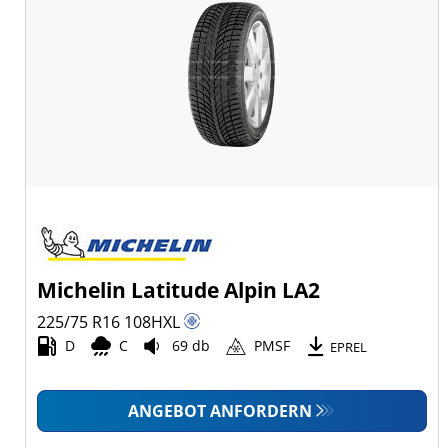
Michelin Latitude Alpin LA2
225/75 R16
108
H
XL
D
C
69 db
PMSF
EPREL
ANGEBOT ANFORDERN