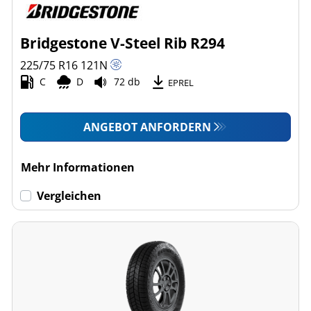
Bridgestone V-Steel Rib R294
225/75 R16
121
N
C
D
72 db
EPREL
ANGEBOT ANFORDERN
Mehr Informationen
Vergleichen