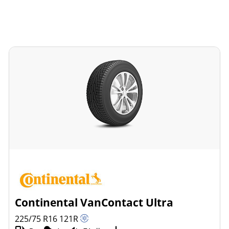
Continental VanContact Ultra
225/75 R16
121
R