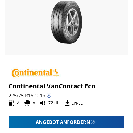
Continental VanContact Eco
225/75 R16
121
R
A
A
72 db
EPREL
ANGEBOT ANFORDERN