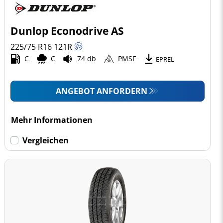
Dunlop Econodrive AS
225/75 R16
121
R
C
C
74 db
PMSF
EPREL
ANGEBOT ANFORDERN
Mehr Informationen
Vergleichen