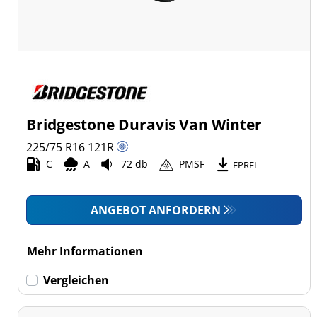
Bridgestone Duravis Van Winter
225/75 R16
121
R
C
A
72 db
PMSF
EPREL
ANGEBOT ANFORDERN
Mehr Informationen
Vergleichen