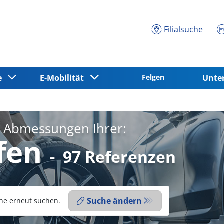
Filialsuche
ce
E-Mobilität
Felgen
Unt
e Abmessungen Ihrer:
fen
-
97 Referenzen
Suche ändern
ne erneut suchen.