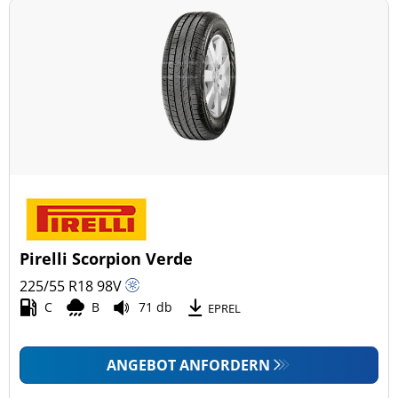
Pirelli Scorpion Verde
225/55 R18
98
V
C
B
71 db
EPREL
ANGEBOT ANFORDERN