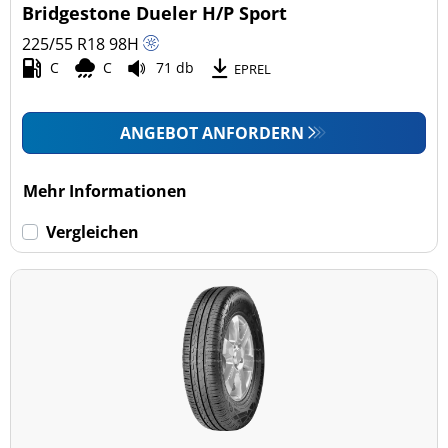
Bridgestone Dueler H/P Sport
225/55 R18
98
H
C
C
71 db
EPREL
ANGEBOT ANFORDERN
Mehr Informationen
Vergleichen