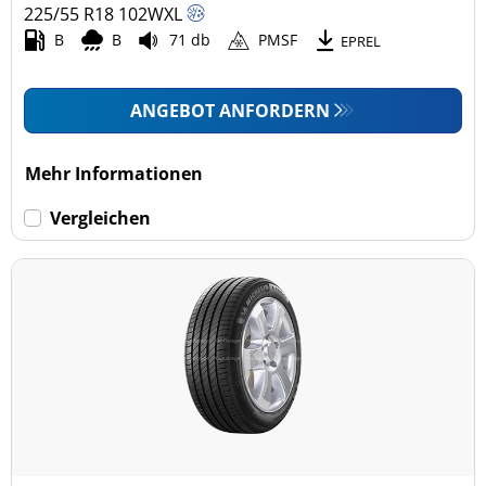
225/55 R18
102
W
XL
B
B
71 db
PMSF
EPREL
ANGEBOT ANFORDERN
Mehr Informationen
Vergleichen