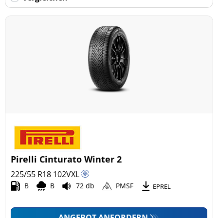
Keine Run-flat (177)
mehr Optionen
Pirelli Cinturato Winter 2
225/55 R18
102
V
XL
B
B
72 db
PMSF
EPREL
ANGEBOT ANFORDERN