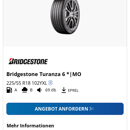
Bridgestone Turanza 6 *|MO
225/55 R18
102
Y
XL
A
B
69 db
EPREL
ANGEBOT ANFORDERN
Mehr Informationen