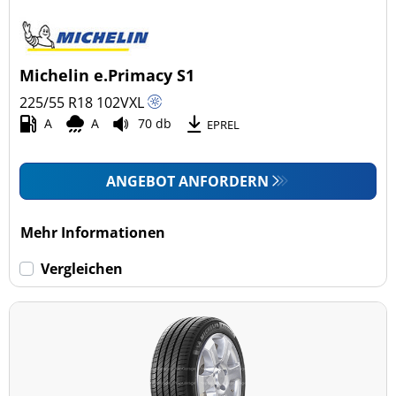
Michelin e.Primacy S1
225/55 R18
102
V
XL
A
A
70 db
EPREL
ANGEBOT ANFORDERN
Mehr Informationen
Vergleichen