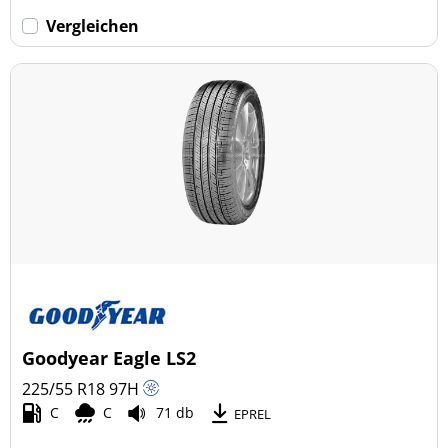
Vergleichen
Goodyear Eagle LS2
225/55 R18
97
H
C
C
71 db
EPREL