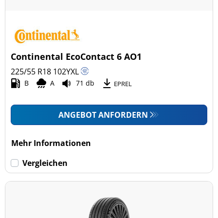
Continental EcoContact 6 AO1
225/55 R18
102
Y
XL
B
A
71 db
EPREL
ANGEBOT ANFORDERN
Mehr Informationen
Vergleichen