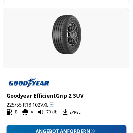
Goodyear EfficientGrip 2 SUV
225/55 R18
102
V
XL
B
A
70 db
EPREL
ANGEBOT ANFORDERN