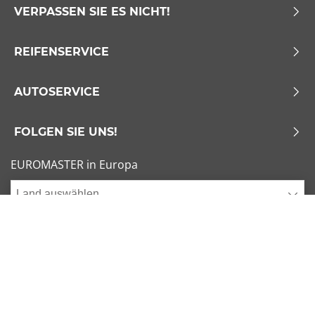
VERPASSEN SIE ES NICHT!
REIFENSERVICE
AUTOSERVICE
FOLGEN SIE UNS!
EUROMASTER in Europa
Land auswählen
Allgemeine Geschäftsbedingungen
x
1/6
Sitemap
Impressum
Beliebte Dimensionen
Cookies verwalten
205/55 R16 91V