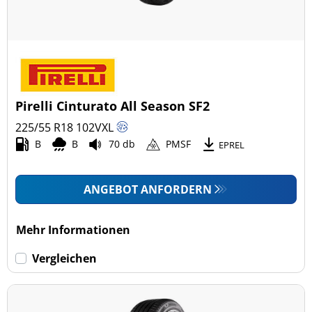
Pirelli Cinturato All Season SF2
225/55 R18
102
V
XL
B
B
70 db
PMSF
EPREL
ANGEBOT ANFORDERN
Mehr Informationen
Vergleichen