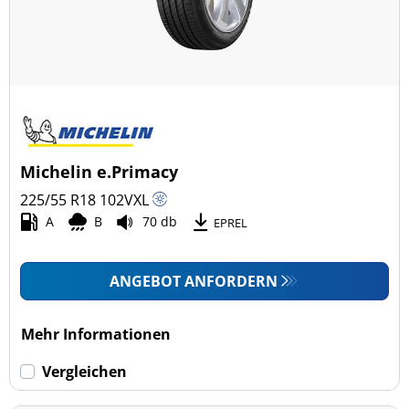
Michelin e.Primacy
225/55 R18
102
V
XL
A
B
70 db
EPREL
ANGEBOT ANFORDERN
Mehr Informationen
Vergleichen