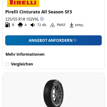
Pirelli Cinturato All Season SF3
225/55 R18
102
V
XL
B
A
72 db
PMSF
EPREL
ANGEBOT ANFORDERN
Mehr Informationen
Vergleichen