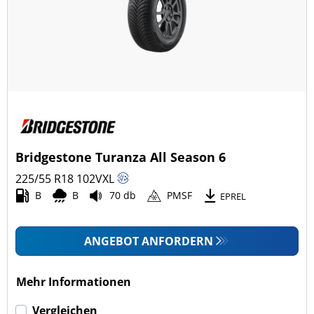
Ganzjahresreifen (46)
Fahrzeugmodell
Alle Arten (177)
Pkw (123)
4x4/Offroad (52)
Bridgestone Turanza All Season 6
Transporter (0)
225/55 R18
102
V
XL
Wohnmobil (0)
B
B
70 db
PMSF
EPREL
LKW (0)
ANGEBOT ANFORDERN
Run-flat (mit Notlaufeigenschaft)
Mehr Informationen
Run-flat (mit Notlaufeigenschaft) (0)
Vergleichen