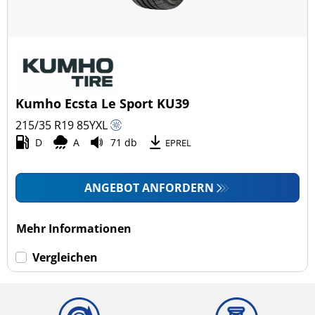
Kumho Ecsta Le Sport KU39
215/35 R19
85
Y
XL
D
A
71 db
EPREL
ANGEBOT ANFORDERN
Mehr Informationen
Vergleichen