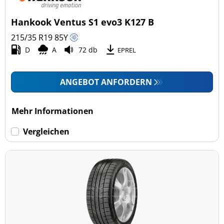
4x4/Offroad (0)
Hankook Ventus S1 evo3 K127 B
Transporter (0)
215/35 R19
85
Y
Wohnmobil (0)
D
A
72 db
EPREL
LKW (0)
ANGEBOT ANFORDERN
Run-flat (mit Notlaufeigenschaft)
Mehr Informationen
Run-flat (mit Notlaufeigenschaft) (0)
Vergleichen
Keine Run-flat (2)
mehr Optionen