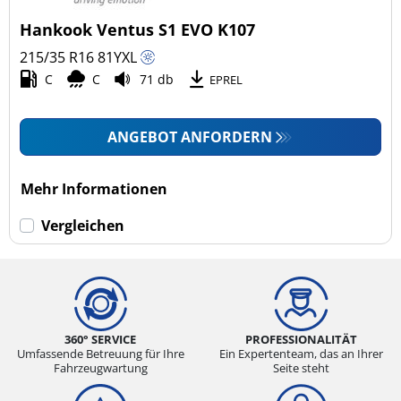
4x4/Offroad (0)
Hankook Ventus S1 EVO K107
Transporter (0)
215/35 R16
81
Y
XL
Wohnmobil (0)
C
C
71 db
EPREL
LKW (0)
ANGEBOT ANFORDERN
Run-flat (mit Notlaufeigenschaft)
Mehr Informationen
Run-flat (mit Notlaufeigenschaft) (0)
Vergleichen
Keine Run-flat (1)
mehr Optionen
360° SERVICE
PROFESSIONALITÄT
Umfassende Betreuung für Ihre
Ein Expertenteam, das an Ihrer
Fahrzeugwartung
Seite steht