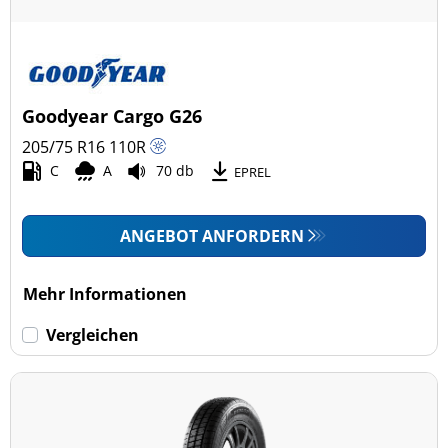
Goodyear Cargo G26
205/75 R16
110
R
C
A
70 db
EPREL
ANGEBOT ANFORDERN
Mehr Informationen
Vergleichen