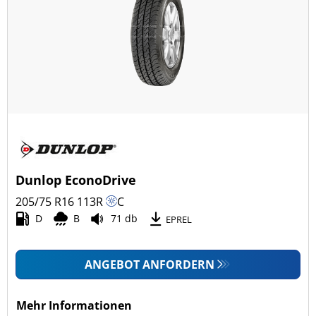
Dunlop EconoDrive
205/75 R16
113
R
C
D
B
71 db
EPREL
ANGEBOT ANFORDERN
Mehr Informationen