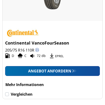
Continental VancoFourSeason
205/75 R16
110
R
D
C
72 db
EPREL
ANGEBOT ANFORDERN
Mehr Informationen
Vergleichen