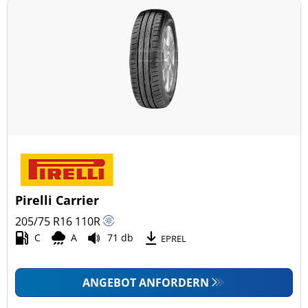
Pirelli Carrier
205/75 R16
110
R
C
A
71 db
EPREL
ANGEBOT ANFORDERN