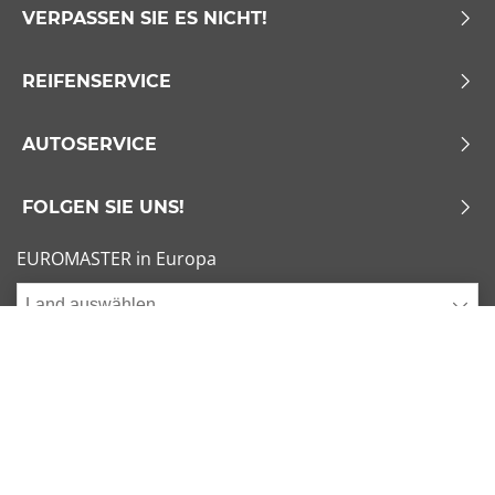
VERPASSEN SIE ES NICHT!
REIFENSERVICE
AUTOSERVICE
FOLGEN SIE UNS!
EUROMASTER in Europa
Land auswählen
Allgemeine Geschäftsbedingungen
x
1/6
Sitemap
Impressum
Beliebte Dimensionen
Cookies verwalten
205/55 R16 91V