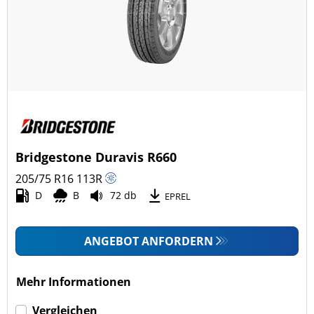
Ganzjahresreifen (27)
Fahrzeugmodell
Alle Arten (107)
Pkw (0)
4x4/Offroad (2)
Bridgestone Duravis R660
Transporter (105)
205/75 R16
113
R
Wohnmobil (0)
D
B
72 db
EPREL
LKW (0)
ANGEBOT ANFORDERN
Run-flat (mit Notlaufeigenschaft)
Mehr Informationen
Run-flat (mit Notlaufeigenschaft) (0)
Vergleichen