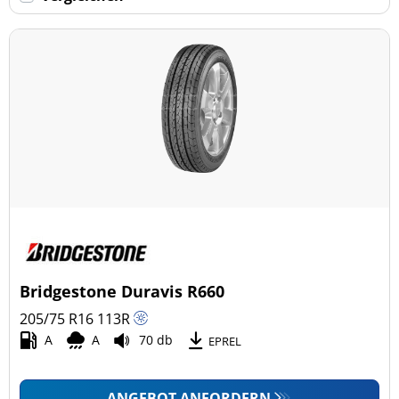
Keine Run-flat (107)
mehr Optionen
Bridgestone Duravis R660
205/75 R16
113
R
A
A
70 db
EPREL
ANGEBOT ANFORDERN