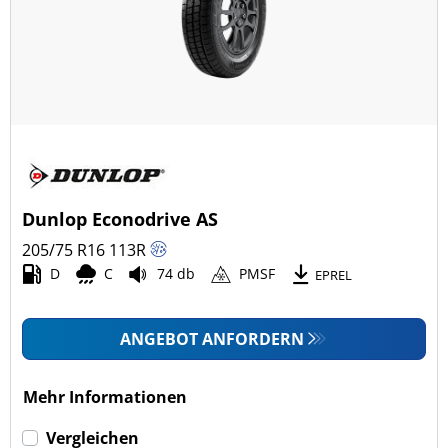
Dunlop Econodrive AS
205/75 R16
113
R
D
C
74 db
PMSF
EPREL
ANGEBOT ANFORDERN
Mehr Informationen
Vergleichen