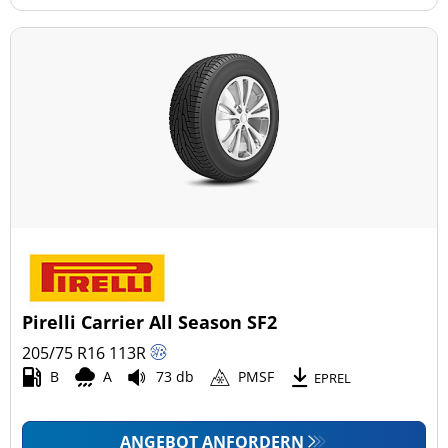
Pirelli Carrier All Season SF2
205/75 R16
113
R
B
A
73 db
PMSF
EPREL
ANGEBOT ANFORDERN