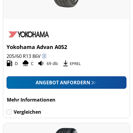
Yokohama Advan A052
205/60 R13
86
V
D
C
69 db
EPREL
ANGEBOT ANFORDERN
Mehr Informationen
Vergleichen