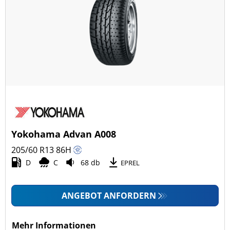
Yokohama Advan A008
205/60 R13
86
H
D
C
68 db
EPREL
ANGEBOT ANFORDERN
Mehr Informationen