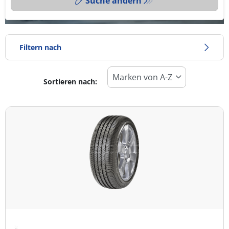
Suche ändern
Filtern nach
Sortieren nach:
Reifentyp
Alle Arten (3)
Winter (0)
Sommer (3)
Ganzjahresreifen (0)
Fahrzeugmodell
Alle Arten (3)