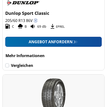
Pkw (3)
4x4/Offroad (0)
Dunlop Sport Classic
Transporter (0)
205/60 R13
86
V
Wohnmobil (0)
C
B
69 db
EPREL
LKW (0)
ANGEBOT ANFORDERN
Run-flat (mit Notlaufeigenschaft)
Mehr Informationen
Run-flat (mit Notlaufeigenschaft) (0)
Vergleichen
Keine Run-flat (3)
mehr Optionen