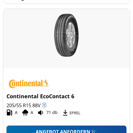
Keine Run-flat (18)
mehr Optionen
Continental EcoContact 6
205/55 R15
88
V
A
A
71 db
EPREL
ANGEBOT ANFORDERN