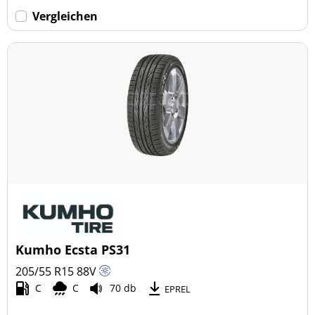
Vergleichen
Kumho Ecsta PS31
205/55 R15
88
V
C
C
70 db
EPREL