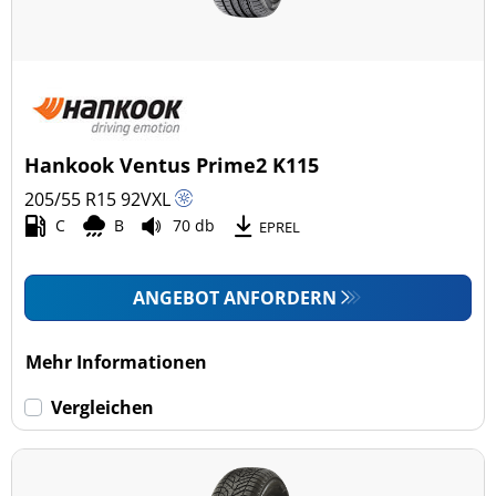
Hankook Ventus Prime2 K115
205/55 R15
92
V
XL
C
B
70 db
EPREL
ANGEBOT ANFORDERN
Mehr Informationen
Vergleichen