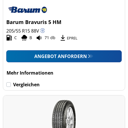
Barum Bravuris 5 HM
205/55 R15
88
V
C
B
71 db
EPREL
ANGEBOT ANFORDERN
Mehr Informationen
Vergleichen