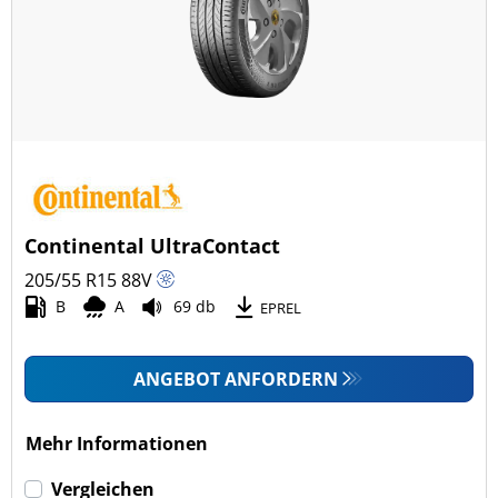
Ganzjahresreifen (0)
Fahrzeugmodell
Alle Arten (18)
Pkw (18)
4x4/Offroad (0)
Continental UltraContact
Transporter (0)
205/55 R15
88
V
Wohnmobil (0)
B
A
69 db
EPREL
LKW (0)
ANGEBOT ANFORDERN
Run-flat (mit Notlaufeigenschaft)
Mehr Informationen
Run-flat (mit Notlaufeigenschaft) (0)
Vergleichen