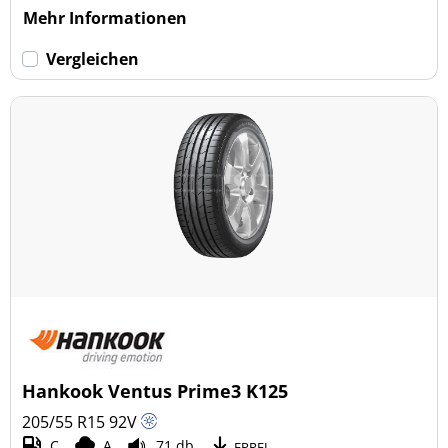
Mehr Informationen
Vergleichen
Hankook Ventus Prime3 K125
205/55 R15
92
V
C
A
71 db
EPREL