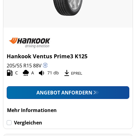
Hankook Ventus Prime3 K125
205/55 R15
88
V
C
A
71 db
EPREL
ANGEBOT ANFORDERN
Mehr Informationen
Vergleichen