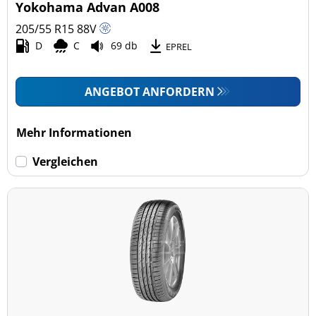
Yokohama Advan A008
205/55 R15
88
V
D
C
69 db
EPREL
ANGEBOT ANFORDERN
Mehr Informationen
Vergleichen