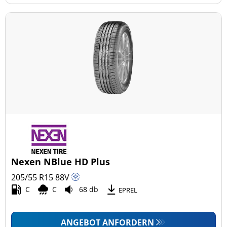
Nexen NBlue HD Plus
205/55 R15
88
V
C
C
68 db
EPREL
ANGEBOT ANFORDERN