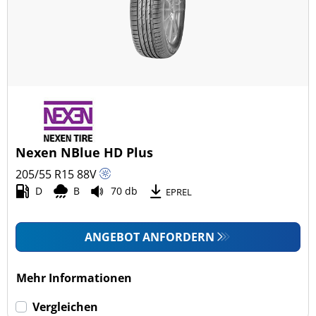
Nexen NBlue HD Plus
205/55 R15
88
V
D
B
70 db
EPREL
ANGEBOT ANFORDERN
Mehr Informationen
Vergleichen