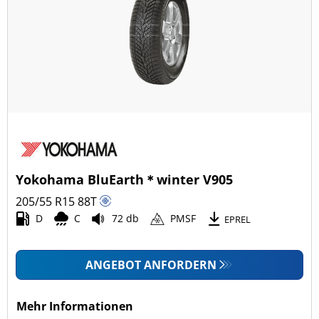
Yokohama BluEarth＊winter V905
205/55 R15
88
T
D
C
72 db
PMSF
EPREL
ANGEBOT ANFORDERN
Mehr Informationen