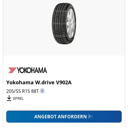
Yokohama W.drive V902A
205/55 R15
88
T
EPREL
ANGEBOT ANFORDERN