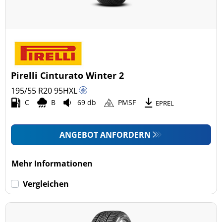
Pirelli Cinturato Winter 2
195/55 R20
95
H
XL
C
B
69 db
PMSF
EPREL
ANGEBOT ANFORDERN
Mehr Informationen
Vergleichen