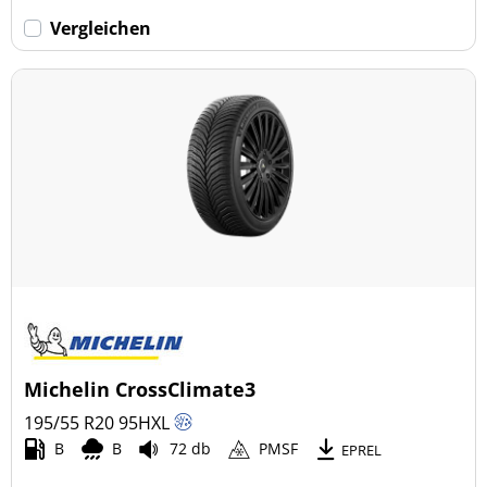
Vergleichen
Michelin CrossClimate3
195/55 R20
95
H
XL
B
B
72 db
PMSF
EPREL