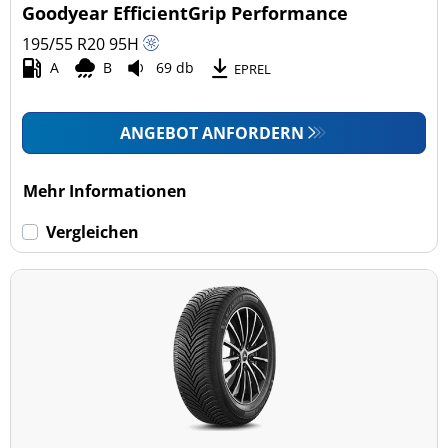
Goodyear EfficientGrip Performance
195/55 R20
95
H
A
B
69 db
EPREL
ANGEBOT ANFORDERN
Mehr Informationen
Vergleichen