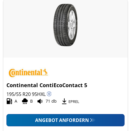
Continental ContiEcoContact 5
195/55 R20
95
H
XL
A
B
71 db
EPREL
ANGEBOT ANFORDERN