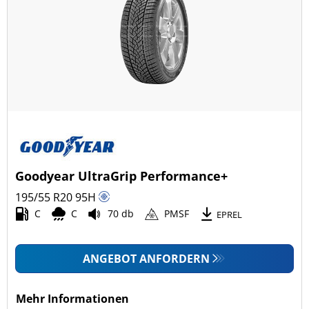
Goodyear UltraGrip Performance+
195/55 R20
95
H
C
C
70 db
PMSF
EPREL
ANGEBOT ANFORDERN
Mehr Informationen