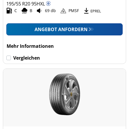
195/55 R20
95
H
XL
C
B
69 db
PMSF
EPREL
ANGEBOT ANFORDERN
Mehr Informationen
Vergleichen