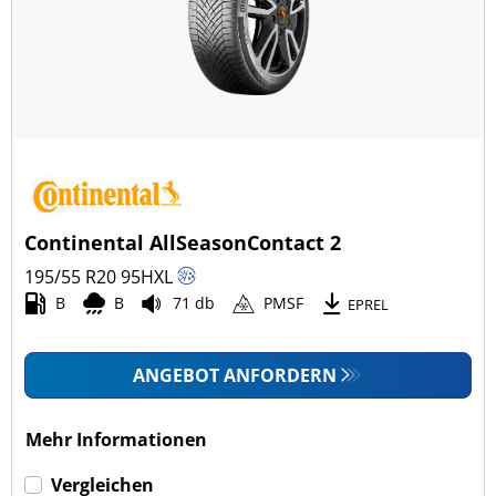
Continental AllSeasonContact 2
195/55 R20
95
H
XL
B
B
71 db
PMSF
EPREL
ANGEBOT ANFORDERN
Mehr Informationen
Vergleichen