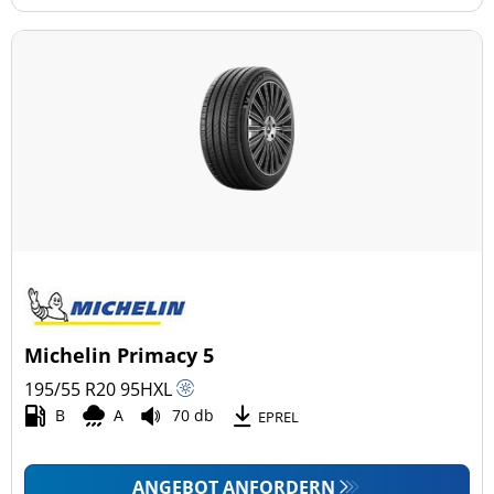
Michelin Primacy 5
195/55 R20
95
H
XL
B
A
70 db
EPREL
ANGEBOT ANFORDERN