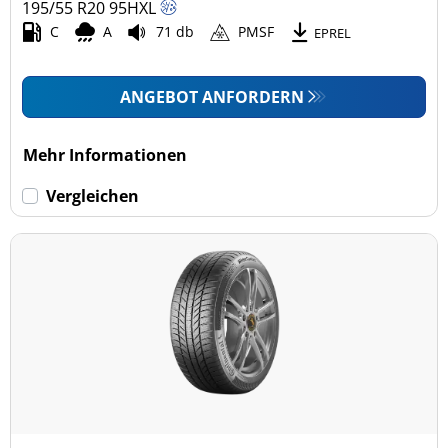
195/55 R20
95
H
XL
C
A
71 db
PMSF
EPREL
ANGEBOT ANFORDERN
Mehr Informationen
Vergleichen