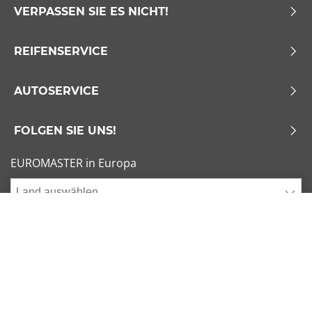
VERPASSEN SIE ES NICHT!
REIFENSERVICE
AUTOSERVICE
FOLGEN SIE UNS!
EUROMASTER in Europa
Land auswählen
Allgemeine Geschäftsbedingungen
x
1/6
Sitemap
Impressum
Beliebte Dimensionen
Cookies verwalten
205/55 R16 91V