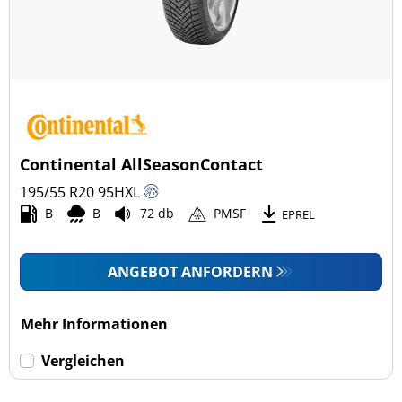
Continental AllSeasonContact
195/55 R20
95
H
XL
B
B
72 db
PMSF
EPREL
ANGEBOT ANFORDERN
Mehr Informationen
Vergleichen