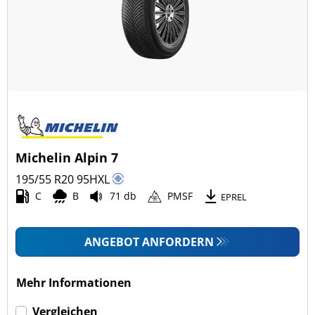
Ganzjahresreifen (16)
Fahrzeugmodell
Alle Arten (45)
Pkw (45)
4x4/Offroad (0)
Michelin Alpin 7
Transporter (0)
195/55 R20
95
H
XL
Wohnmobil (0)
C
B
71 db
PMSF
EPREL
LKW (0)
ANGEBOT ANFORDERN
Run-flat (mit Notlaufeigenschaft)
Mehr Informationen
Run-flat (mit Notlaufeigenschaft) (0)
Vergleichen