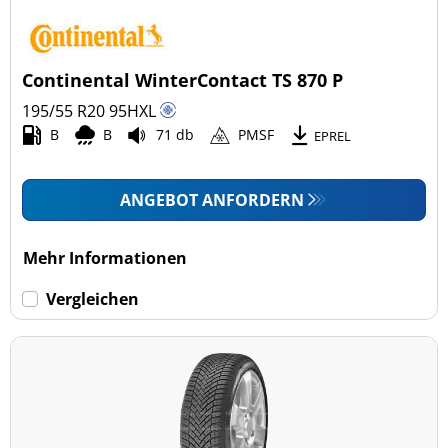
Continental WinterContact TS 870 P
195/55 R20
95
H
XL
B
B
71 db
PMSF
EPREL
ANGEBOT ANFORDERN
Mehr Informationen
Vergleichen