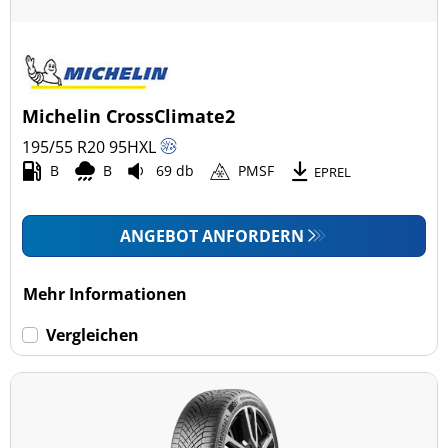
Michelin CrossClimate2
195/55 R20
95
H
XL
B
B
69 db
PMSF
EPREL
ANGEBOT ANFORDERN
Mehr Informationen
Vergleichen