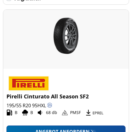
Keine Run-flat (45)
mehr Optionen
Pirelli Cinturato All Season SF2
195/55 R20
95
H
XL
B
B
68 db
PMSF
EPREL
ANGEBOT ANFORDERN