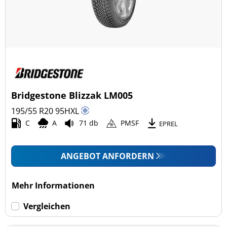
Bridgestone Blizzak LM005
195/55 R20
95
H
XL
C
A
71 db
PMSF
EPREL
ANGEBOT ANFORDERN
Mehr Informationen
Vergleichen