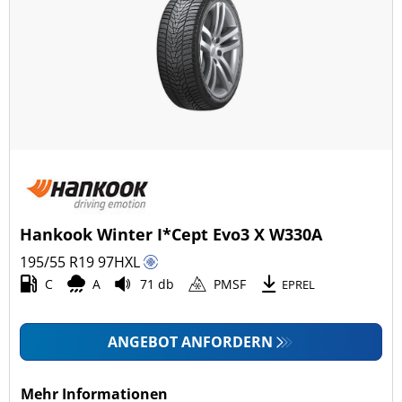
Hankook Winter I*Cept Evo3 X W330A
195/55 R19
97
H
XL
C
A
71 db
PMSF
EPREL
ANGEBOT ANFORDERN
Mehr Informationen