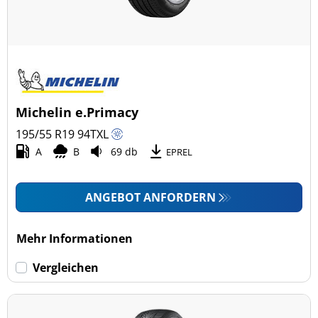
Michelin e.Primacy
195/55 R19
94
T
XL
A
B
69 db
EPREL
ANGEBOT ANFORDERN
Mehr Informationen
Vergleichen