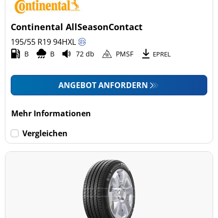
Pkw (2)
4x4/Offroad (1)
Continental AllSeasonContact
Transporter (0)
195/55 R19
94
H
XL
Wohnmobil (0)
B
B
72 db
PMSF
EPREL
LKW (0)
ANGEBOT ANFORDERN
Run-flat (mit Notlaufeigenschaft)
Mehr Informationen
Run-flat (mit Notlaufeigenschaft) (0)
Vergleichen
Keine Run-flat (3)
mehr Optionen