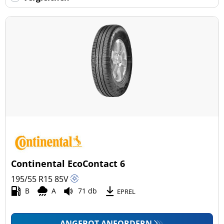
Keine Run-flat (118)
mehr Optionen
Continental EcoContact 6
195/55 R15
85
V
B
A
71 db
EPREL
ANGEBOT ANFORDERN