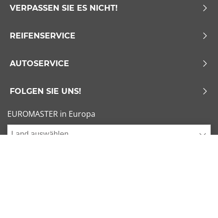
VERPASSEN SIE ES NICHT!
REIFENSERVICE
AUTOSERVICE
FOLGEN SIE UNS!
EUROMASTER in Europa
Land auswählen
Allgemeine Geschäftsbedingungen
x
1/6
Sitemap
Impressum
Beliebte Dimensionen
Cookies verwalten
205/55 R16 91V