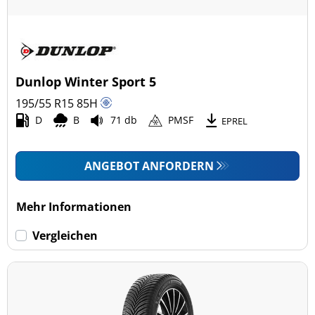
Dunlop Winter Sport 5
195/55 R15
85
H
D
B
71 db
PMSF
EPREL
ANGEBOT ANFORDERN
Mehr Informationen
Vergleichen