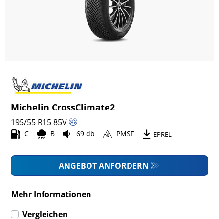
Michelin CrossClimate2
195/55 R15
85
V
C
B
69 db
PMSF
EPREL
ANGEBOT ANFORDERN
Mehr Informationen
Vergleichen