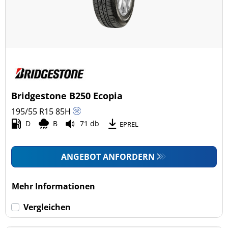
Bridgestone B250 Ecopia
195/55 R15
85
H
D
B
71 db
EPREL
ANGEBOT ANFORDERN
Mehr Informationen
Vergleichen