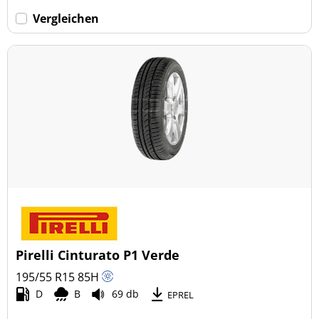
Vergleichen
Pirelli Cinturato P1 Verde
195/55 R15
85
H
D
B
69 db
EPREL