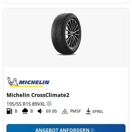
Michelin CrossClimate2
195/55 R15
89
V
XL
B
B
69 db
PMSF
EPREL
ANGEBOT ANFORDERN