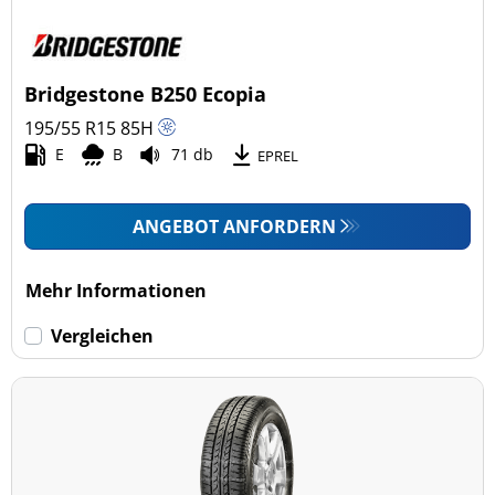
Bridgestone B250 Ecopia
195/55 R15
85
H
E
B
71 db
EPREL
ANGEBOT ANFORDERN
Mehr Informationen
Vergleichen