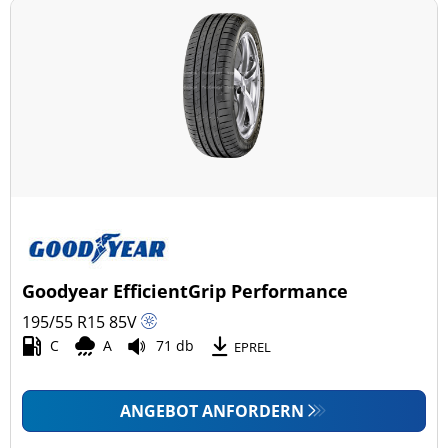
Goodyear EfficientGrip Performance
195/55 R15
85
V
C
A
71 db
EPREL
ANGEBOT ANFORDERN