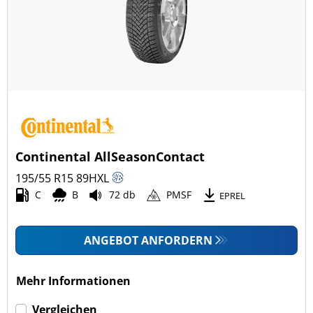
Ganzjahresreifen (27)
Fahrzeugmodell
Alle Arten (118)
Pkw (118)
4x4/Offroad (0)
Continental AllSeasonContact
Transporter (0)
195/55 R15
89
H
XL
Wohnmobil (0)
C
B
72 db
PMSF
EPREL
LKW (0)
ANGEBOT ANFORDERN
Run-flat (mit Notlaufeigenschaft)
Mehr Informationen
Run-flat (mit Notlaufeigenschaft) (0)
Vergleichen