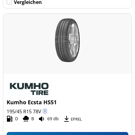
Vergleichen
Kumho Ecsta HS51
195/45 R15
78
V
D
B
69 db
EPREL