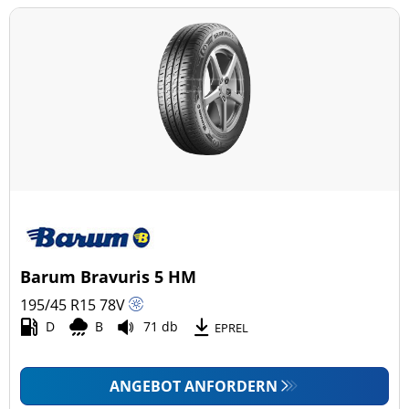
Barum Bravuris 5 HM
195/45 R15
78
V
D
B
71 db
EPREL
ANGEBOT ANFORDERN