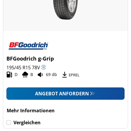
BFGoodrich g-Grip
195/45 R15
78
V
D
B
69 db
EPREL
ANGEBOT ANFORDERN
Mehr Informationen
Vergleichen