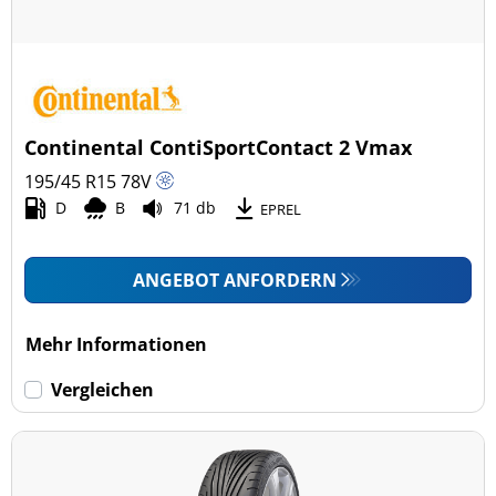
Fahrzeugmodell
Alle Arten (10)
Pkw (10)
4x4/Offroad (0)
Continental ContiSportContact 2 Vmax
Transporter (0)
195/45 R15
78
V
Wohnmobil (0)
D
B
71 db
EPREL
LKW (0)
ANGEBOT ANFORDERN
Run-flat (mit Notlaufeigenschaft)
Mehr Informationen
Run-flat (mit Notlaufeigenschaft) (0)
Vergleichen
Keine Run-flat (10)
mehr Optionen