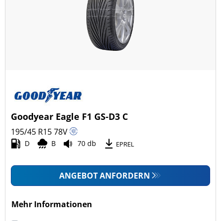
Goodyear Eagle F1 GS-D3 C
195/45 R15
78
V
D
B
70 db
EPREL
ANGEBOT ANFORDERN
Mehr Informationen