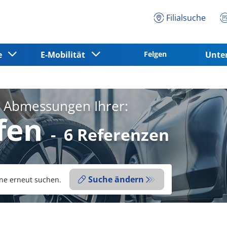
Filialsuche
ce
E-Mobilität
Felgen
Unt
e Abmessungen Ihrer:
fen
-
6 Referenzen
Suche ändern
ne erneut suchen.