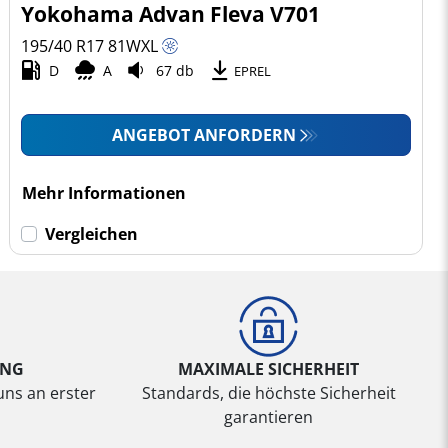
Yokohama Advan Fleva V701
195/40 R17
81
W
XL
D
A
67 db
EPREL
ANGEBOT ANFORDERN
Mehr Informationen
Vergleichen
UNG
MAXIMALE SICHERHEIT
uns an erster
Standards, die höchste Sicherheit
garantieren