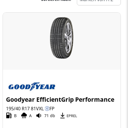
Goodyear EfficientGrip Performance
195/40 R17
81
V
XL
FP
B
A
71 db
EPREL