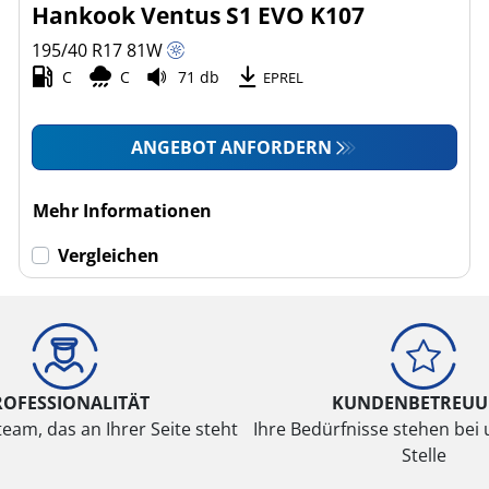
Hankook Ventus S1 EVO K107
195/40 R17
81
W
C
C
71 db
EPREL
ANGEBOT ANFORDERN
Mehr Informationen
Vergleichen
ROFESSIONALITÄT
KUNDENBETREU
eam, das an Ihrer Seite steht
Ihre Bedürfnisse stehen bei 
Stelle