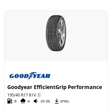
Goodyear EfficientGrip Performance
195/40 R17
81
V
B
A
69 db
EPREL