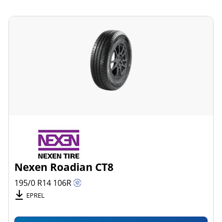
Nexen Roadian CT8
195/0 R14
106
R
EPREL