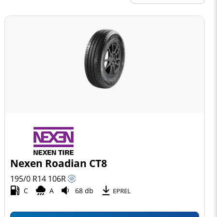
Nexen Roadian CT8
195/0 R14
106
R
C
A
68 db
EPREL