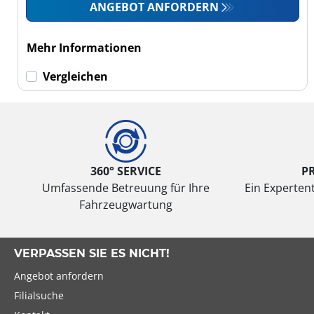
Wohnmobil (0)
ANGEBOT ANFORDERN
LKW (0)
Mehr Informationen
Run-flat (mit
Vergleichen
Notlaufeigenschaft)
Run-flat (mit
Notlaufeigenschaft)
(0)
360° SERVICE
P
Keine Run-flat (3)
Umfassende Betreuung für Ihre
Ein Expertent
Fahrzeugwartung
mehr
Optionen
VERPASSEN SIE ES NICHT!
Angebot anfordern
Filialsuche