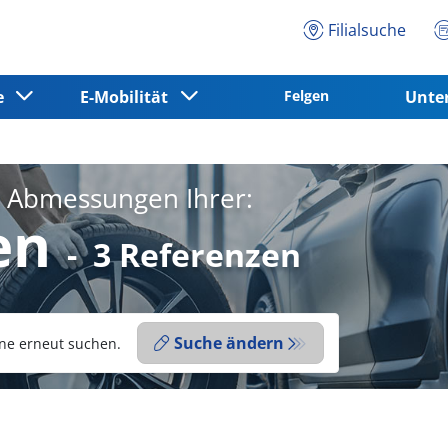
Filialsuche
ce
E-Mobilität
Felgen
Unt
e Abmessungen Ihrer:
en
-
3 Referenzen
Suche ändern
ne erneut suchen.