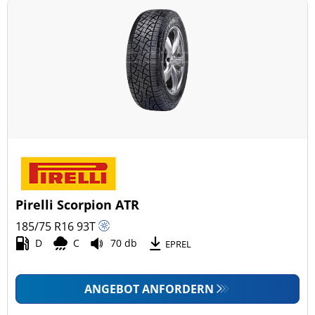
Pirelli Scorpion ATR
185/75 R16
93
T
D
C
70 db
EPREL
ANGEBOT ANFORDERN