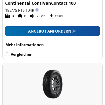
Continental ContiVanContact 100
185/75 R16
104
R
B
B
72 db
EPREL
ANGEBOT ANFORDERN
Mehr Informationen
Vergleichen