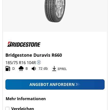
Ganzjahresreifen (9)
Fahrzeugmodell
Alle Arten (47)
Pkw (0)
4x4/Offroad (1)
Bridgestone Duravis R660
Transporter (46)
185/75 R16
104
R
Wohnmobil (0)
D
B
72 db
EPREL
LKW (0)
ANGEBOT ANFORDERN
Run-flat (mit Notlaufeigenschaft)
Mehr Informationen
Run-flat (mit Notlaufeigenschaft) (0)
Vergleichen