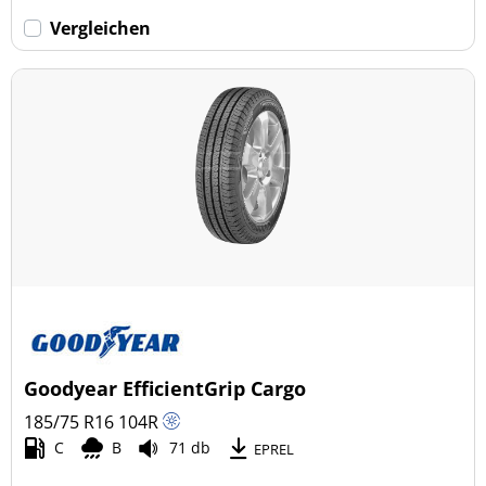
Vergleichen
Goodyear EfficientGrip Cargo
185/75 R16
104
R
C
B
71 db
EPREL