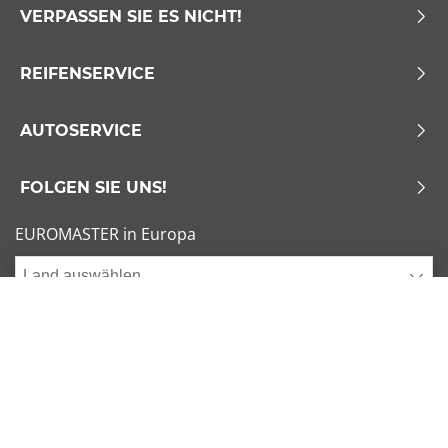
VERPASSEN SIE ES NICHT!
REIFENSERVICE
AUTOSERVICE
FOLGEN SIE UNS!
EUROMASTER in Europa
Land auswählen
Allgemeine Geschäftsbedingungen
x
1/6
Sitemap
Impressum
Beliebte Dimensionen
Cookies verwalten
205/55 R16 91V