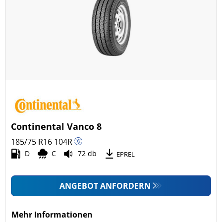
Continental Vanco 8
185/75 R16
104
R
D
C
72 db
EPREL
ANGEBOT ANFORDERN
Mehr Informationen