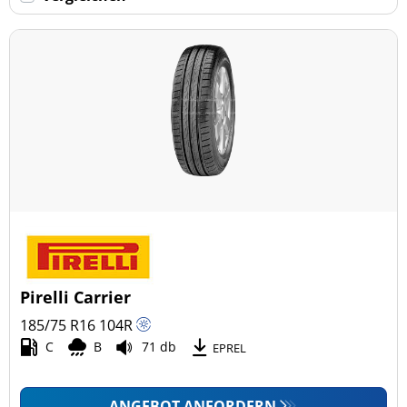
Keine Run-flat (47)
mehr Optionen
Pirelli Carrier
185/75 R16
104
R
C
B
71 db
EPREL
ANGEBOT ANFORDERN