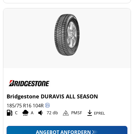
Bridgestone DURAVIS ALL SEASON
185/75 R16
104
R
C
A
72 db
PMSF
EPREL
ANGEBOT ANFORDERN