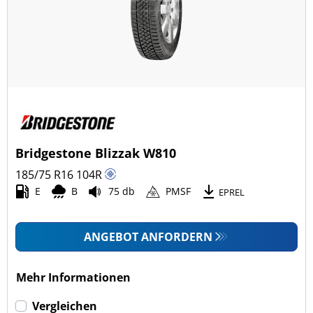
Bridgestone Blizzak W810
185/75 R16
104
R
E
B
75 db
PMSF
EPREL
ANGEBOT ANFORDERN
Mehr Informationen
Vergleichen