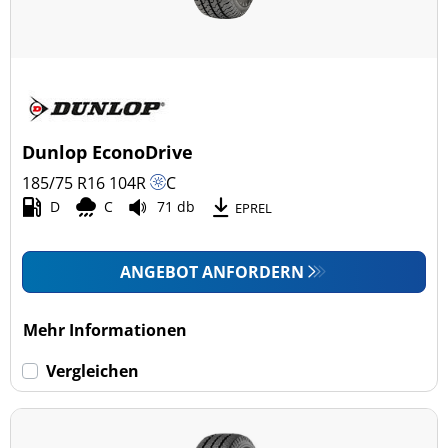
Dunlop EconoDrive
185/75 R16
104
R
C
D
C
71 db
EPREL
ANGEBOT ANFORDERN
Mehr Informationen
Vergleichen