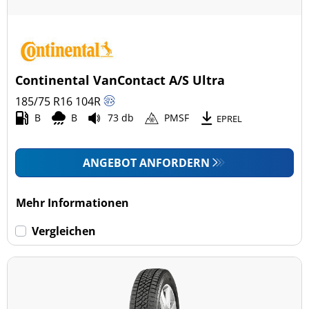
Continental VanContact A/S Ultra
185/75 R16
104
R
B
B
73 db
PMSF
EPREL
ANGEBOT ANFORDERN
Mehr Informationen
Vergleichen