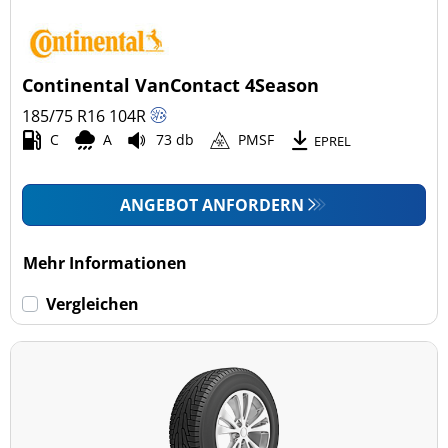
Continental VanContact 4Season
185/75 R16
104
R
C
A
73 db
PMSF
EPREL
ANGEBOT ANFORDERN
Mehr Informationen
Vergleichen